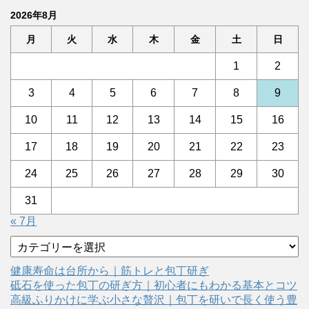
2026年8月
月
火
水
木
金
土
日
1
2
3
4
5
6
7
8
9
10
11
12
13
14
15
16
17
18
19
20
21
22
23
24
25
26
27
28
29
30
31
« 7月
カ
テ
ゴ
健康寿命は台所から｜筋トレと包丁研ぎ
リ
砥石を使った包丁の研ぎ方｜初心者にもわかる基本とコツ
ー
高級ふりかけに学ぶ小さな贅沢｜包丁を研いで長く使う豊