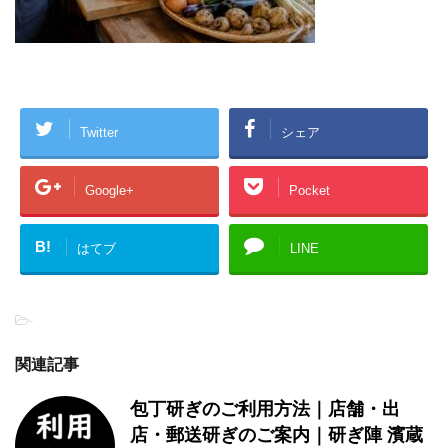
Twitter
シェア
Google+
Pocket
B!
はてブ
LINE
-
関連記事
包丁研ぎのご利用方法｜店舗・出
店・郵送研ぎのご案内｜研ぎ陣 濱蔵