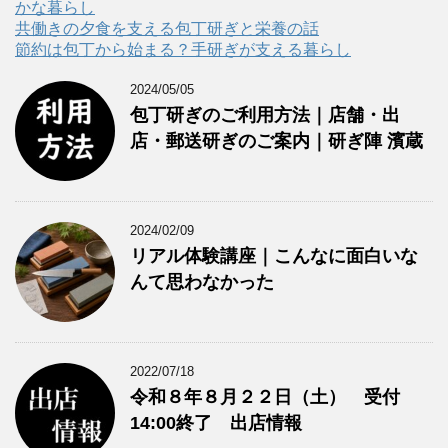
かな暮らし
共働きの夕食を支える包丁研ぎと栄養の話
節約は包丁から始まる？手研ぎが支える暮らし
2024/05/05
包丁研ぎのご利用方法｜店舗・出
店・郵送研ぎのご案内｜研ぎ陣 濱蔵
2024/02/09
リアル体験講座｜こんなに面白いな
んて思わなかった
2022/07/18
令和８年８月２２日（土） 受付
14:00終了 出店情報