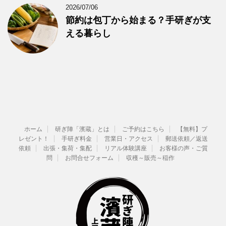
2026/07/06
節約は包丁から始まる？手研ぎが支
える暮らし
ホーム
研ぎ陣「濱蔵」とは
ご予約はこちら
【無料】プ
レゼント！
手研ぎ料金
営業日・アクセス
郵送依頼／返送
依頼
出張・集荷・集配
リアル体験講座
お客様の声・ご質
問
お問合せフォーム
収穫～販売～稲作