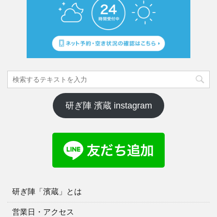
研ぎ陣 濱蔵 instagram
研ぎ陣「濱蔵」とは
営業日・アクセス