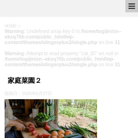
HOME
>
Warning
: Undefined array key 0 in
/home/togijin/xn--
ekxq76b.com/public_html/wp-
content/themes/stingerplus2/single.php
on line
31
Warning
: Attempt to read property "cat_ID" on null in
/home/togijin/xn--ekxq76b.com/public_html/wp-
content/themes/stingerplus2/single.php
on line
31
家庭菜園２
投稿日：
2026年6月27日