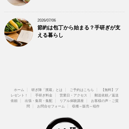
2026/07/06
節約は包丁から始まる？手研ぎが支
える暮らし
ホーム
研ぎ陣「濱蔵」とは
ご予約はこちら
【無料】プ
レゼント！
手研ぎ料金
営業日・アクセス
郵送依頼／返送
依頼
出張・集荷・集配
リアル体験講座
お客様の声・ご質
問
お問合せフォーム
収穫～販売～稲作