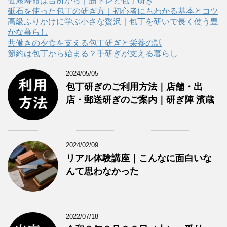
ゴ
健康寿命は台所から｜筋トレと包丁研ぎ
リ
砥石を使った包丁の研ぎ方｜初心者にもわかる基本とコツ
ー
高級ふりかけに学ぶ小さな贅沢｜包丁を研いで長く使う豊
かな暮らし
共働きの夕食を支える包丁研ぎと栄養の話
節約は包丁から始まる？手研ぎが支える暮らし
2024/05/05
包丁研ぎのご利用方法｜店舗・出
店・郵送研ぎのご案内｜研ぎ陣 濱蔵
2024/02/09
リアル体験講座｜こんなに面白いな
んて思わなかった
2022/07/18