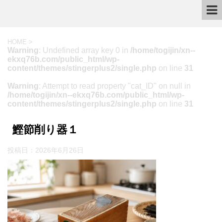
HOME
>
Warning
: Undefined array key 0 in
/home/togijin/xn--
ekxq76b.com/public_html/wp-
content/themes/stingerplus2/single.php
on line
31
Warning
: Attempt to read property "cat_ID" on null in
/home/togijin/xn--ekxq76b.com/public_html/wp-
content/themes/stingerplus2/single.php
on line
31
鰹節削り器１
投稿日：
2026年6月26日