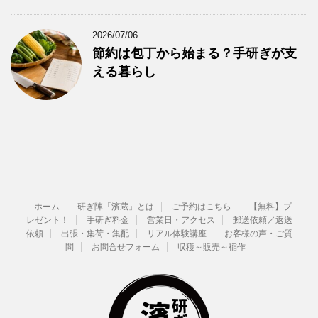
2026/07/06
節約は包丁から始まる？手研ぎが支
える暮らし
ホーム
研ぎ陣「濱蔵」とは
ご予約はこちら
【無料】プ
レゼント！
手研ぎ料金
営業日・アクセス
郵送依頼／返送
依頼
出張・集荷・集配
リアル体験講座
お客様の声・ご質
問
お問合せフォーム
収穫～販売～稲作