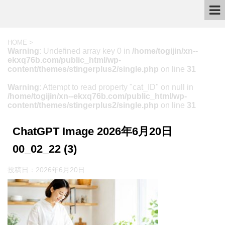
HOME
>
Warning
: Undefined array key 0 in
/home/togijin/xn--
ekxq76b.com/public_html/wp-
content/themes/stingerplus2/single.php
on line
31
Warning
: Attempt to read property "cat_ID" on null in
/home/togijin/xn--ekxq76b.com/public_html/wp-
content/themes/stingerplus2/single.php
on line
31
ChatGPT Image 2026年6月20日
00_02_22 (3)
投稿日：
2026年6月20日