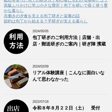
リ
砥石を使った包丁の研ぎ方｜初心者にもわかる基本とコツ
ー
高級ふりかけに学ぶ小さな贅沢｜包丁を研いで長く使う豊
かな暮らし
共働きの夕食を支える包丁研ぎと栄養の話
節約は包丁から始まる？手研ぎが支える暮らし
2024/05/05
包丁研ぎのご利用方法｜店舗・出
店・郵送研ぎのご案内｜研ぎ陣 濱蔵
2024/02/09
リアル体験講座｜こんなに面白いな
んて思わなかった
2022/07/18
令和８年８月２２日（土） 受付