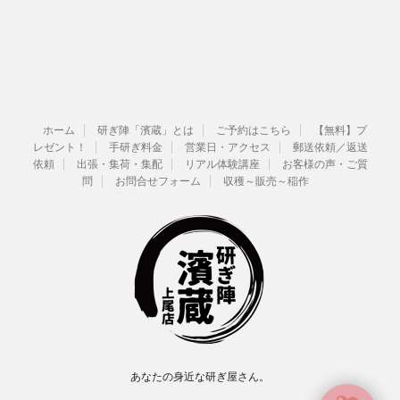
ホーム
研ぎ陣「濱蔵」とは
ご予約はこちら
【無料】プ
レゼント！
手研ぎ料金
営業日・アクセス
郵送依頼／返送
依頼
出張・集荷・集配
リアル体験講座
お客様の声・ご質
問
お問合せフォーム
収穫～販売～稲作
あなたの身近な研ぎ屋さん。