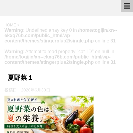
HOME
>
Warning
: Undefined array key 0 in
/home/togijin/xn--
ekxq76b.com/public_html/wp-
content/themes/stingerplus2/single.php
on line
31
Warning
: Attempt to read property "cat_ID" on null in
/home/togijin/xn--ekxq76b.com/public_html/wp-
content/themes/stingerplus2/single.php
on line
31
夏野菜１
投稿日：
2026年6月30日