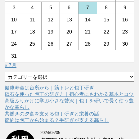
3
4
5
6
7
8
9
10
11
12
13
14
15
16
17
18
19
20
21
22
23
24
25
26
27
28
29
30
31
« 7月
カ
テ
ゴ
健康寿命は台所から｜筋トレと包丁研ぎ
リ
砥石を使った包丁の研ぎ方｜初心者にもわかる基本とコツ
ー
高級ふりかけに学ぶ小さな贅沢｜包丁を研いで長く使う豊
かな暮らし
共働きの夕食を支える包丁研ぎと栄養の話
節約は包丁から始まる？手研ぎが支える暮らし
2024/05/05