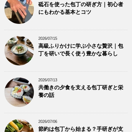
砥石を使った包丁の研ぎ方｜初心者
にもわかる基本とコツ
2026/07/15
高級ふりかけに学ぶ小さな贅沢｜包
丁を研いで長く使う豊かな暮らし
2026/07/13
共働きの夕食を支える包丁研ぎと栄
養の話
2026/07/06
節約は包丁から始まる？手研ぎが支