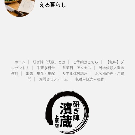
える暮らし
ホーム
研ぎ陣「濱蔵」とは
ご予約はこちら
【無料】プ
レゼント！
手研ぎ料金
営業日・アクセス
郵送依頼／返送
依頼
出張・集荷・集配
リアル体験講座
お客様の声・ご質
問
お問合せフォーム
収穫～販売～稲作