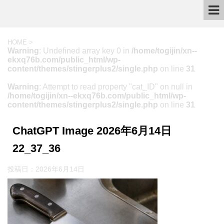
HOME
>
Warning
: Undefined array key 0 in
/home/togijin/xn--
ekxq76b.com/public_html/wp-
content/themes/stingerplus2/single.php
on line
31
Warning
: Attempt to read property "cat_ID" on null in
/home/togijin/xn--ekxq76b.com/public_html/wp-
content/themes/stingerplus2/single.php
on line
31
ChatGPT Image 2026年6月14日
22_37_36
投稿日：
2026年6月14日