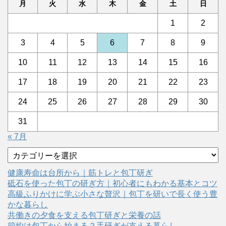
月
火
水
木
金
土
日
1
2
3
4
5
6
7
8
9
10
11
12
13
14
15
16
17
18
19
20
21
22
23
24
25
26
27
28
29
30
31
« 7月
カ
テ
ゴ
健康寿命は台所から｜筋トレと包丁研ぎ
リ
砥石を使った包丁の研ぎ方｜初心者にもわかる基本とコツ
ー
高級ふりかけに学ぶ小さな贅沢｜包丁を研いで長く使う豊
かな暮らし
共働きの夕食を支える包丁研ぎと栄養の話
節約は包丁から始まる？手研ぎが支える暮らし