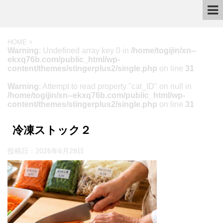
HOME
>
Warning
: Undefined array key 0 in
/home/togijin/xn--
ekxq76b.com/public_html/wp-
content/themes/stingerplus2/single.php
on line
31
Warning
: Attempt to read property "cat_ID" on null in
/home/togijin/xn--ekxq76b.com/public_html/wp-
content/themes/stingerplus2/single.php
on line
31
冷凍ストック２
投稿日：
2026年6月28日