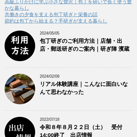
ー
高級ふりかけに学ぶ小さな贅沢｜包丁を研いで長く使う豊
かな暮らし
共働きの夕食を支える包丁研ぎと栄養の話
節約は包丁から始まる？手研ぎが支える暮らし
2024/05/05
包丁研ぎのご利用方法｜店舗・出
店・郵送研ぎのご案内｜研ぎ陣 濱蔵
2024/02/09
リアル体験講座｜こんなに面白いな
んて思わなかった
2022/07/18
令和８年８月２２日（土） 受付
14:00終了 出店情報