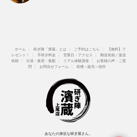
ホーム
研ぎ陣「濱蔵」とは
ご予約はこちら
【無料】プ
レゼント！
手研ぎ料金
営業日・アクセス
郵送依頼／返送
依頼
出張・集荷・集配
リアル体験講座
お客様の声・ご質
問
お問合せフォーム
収穫～販売～稲作
あなたの身近な研ぎ屋さん。