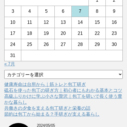
1
2
3
4
5
6
7
8
9
10
11
12
13
14
15
16
17
18
19
20
21
22
23
24
25
26
27
28
29
30
31
« 7月
カ
テ
ゴ
健康寿命は台所から｜筋トレと包丁研ぎ
リ
砥石を使った包丁の研ぎ方｜初心者にもわかる基本とコツ
ー
高級ふりかけに学ぶ小さな贅沢｜包丁を研いで長く使う豊
かな暮らし
共働きの夕食を支える包丁研ぎと栄養の話
節約は包丁から始まる？手研ぎが支える暮らし
2024/05/05