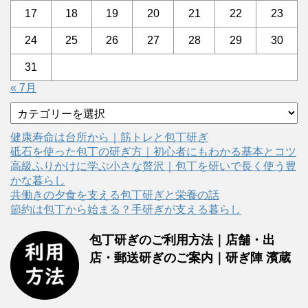
17
18
19
20
21
22
23
24
25
26
27
28
29
30
31
« 7月
カ
テ
ゴ
健康寿命は台所から｜筋トレと包丁研ぎ
リ
砥石を使った包丁の研ぎ方｜初心者にもわかる基本とコツ
ー
高級ふりかけに学ぶ小さな贅沢｜包丁を研いで長く使う豊
かな暮らし
共働きの夕食を支える包丁研ぎと栄養の話
節約は包丁から始まる？手研ぎが支える暮らし
包丁研ぎのご利用方法｜店舗・出
店・郵送研ぎのご案内｜研ぎ陣 濱蔵