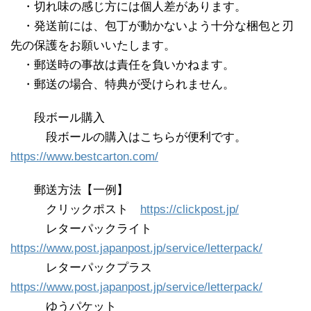
※
・切れ味の感じ方には個人差があります。
※
・発送前には、包丁が動かないよう十分な梱包と刃
先の保護をお願いいたします。
※
・郵送時の事故は責任を負いかねます。
※
・郵送の場合、特典が受けられません。
※※
段ボール購入
※※※
段ボールの購入はこちらが便利です。
https://www.bestcarton.com/
※※
郵送方法【一例】
※※※
クリックポスト
https://clickpost.jp/
※※※
レターパックライト
https://www.post.japanpost.jp/service/letterpack/
※※※
レターパックプラス
https://www.post.japanpost.jp/service/letterpack/
※※※
ゆうパケット