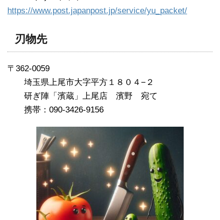
https://www.post.japanpost.jp/service/yu_packet/
刃物先
〒362-0059
埼玉県上尾市大字平方１８０４−２
研ぎ陣「濱蔵」上尾店 濱野 宛て
携帯：090-3426-9156