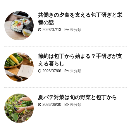
共働きの夕食を支える包丁研ぎと栄
養の話
2026/07/13
-
未分類
節約は包丁から始まる？手研ぎが支
える暮らし
2026/07/06
-
未分類
夏バテ対策は旬の野菜と包丁から
2026/06/30
-
未分類