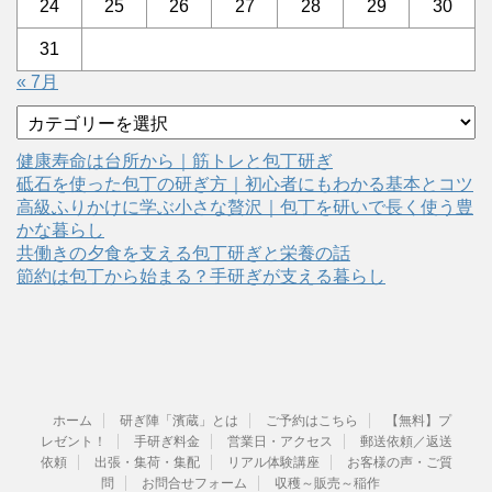
24
25
26
27
28
29
30
31
« 7月
カ
テ
ゴ
健康寿命は台所から｜筋トレと包丁研ぎ
リ
砥石を使った包丁の研ぎ方｜初心者にもわかる基本とコツ
ー
高級ふりかけに学ぶ小さな贅沢｜包丁を研いで長く使う豊
かな暮らし
共働きの夕食を支える包丁研ぎと栄養の話
節約は包丁から始まる？手研ぎが支える暮らし
ホーム
研ぎ陣「濱蔵」とは
ご予約はこちら
【無料】プ
レゼント！
手研ぎ料金
営業日・アクセス
郵送依頼／返送
依頼
出張・集荷・集配
リアル体験講座
お客様の声・ご質
問
お問合せフォーム
収穫～販売～稲作