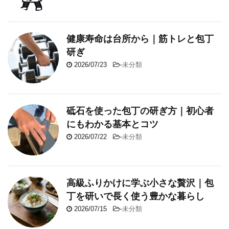
健康寿命は台所から｜筋トレと包丁
研ぎ
2026/07/23
-
未分類
砥石を使った包丁の研ぎ方｜初心者
にもわかる基本とコツ
2026/07/22
-
未分類
高級ふりかけに学ぶ小さな贅沢｜包
丁を研いで長く使う豊かな暮らし
2026/07/15
-
未分類