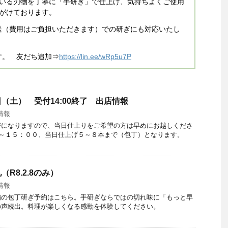
いる刃物を丁寧に「手研ぎ」で仕上げ、気持ちよくご使用
がけております。
送（費用はご負担いただきます）での研ぎにも対応いたし
。
す。 友だち追加⇒
https://lin.ee/wRp5u7P
（土） 受付14:00終了 出店情報
情報
びになりますので、当日仕上りをご希望の方は早めにお越しくださ
０～１５：００、当日仕上げ５～８本まで（包丁）となります。
R8.2.8のみ）
情報
舗の包丁研ぎ予約はこちら。手研ぎならではの切れ味に「もっと早
の声続出。料理が楽しくなる感動を体験してください。