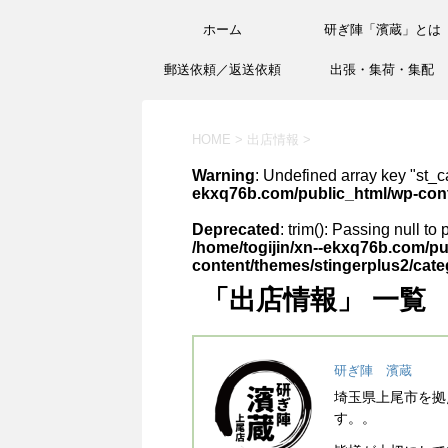
ホーム
研ぎ陣「濱蔵」とは
郵送依頼／返送依頼
出張・集荷・集配
HOME
>
出店情報
>
Warning
: Undefined array key "st_ca
ekxq76b.com/public_html/wp-cont
Deprecated
: trim(): Passing null to
/home/togijin/xn--ekxq76b.com/pu
content/themes/stingerplus2/cat
「出店情報」 一覧
研ぎ陣 濱蔵
埼玉県上尾市を拠
す。。