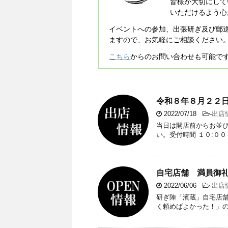
皆様が大切にして
いただけるよう心
イベントへの参加、出張研ぎ及び郵
ますので、お気軽にご相談ください
こちら
からのお問い合わせも可能で
令和８年８月２２日
2022/07/18
-
出店
当日は開店前からお並
い。受付時間 １０:０
自宅店舗 満員御礼（
2022/06/06
-
出店
研ぎ陣「濱蔵」自宅店
く頼めばよかった！」