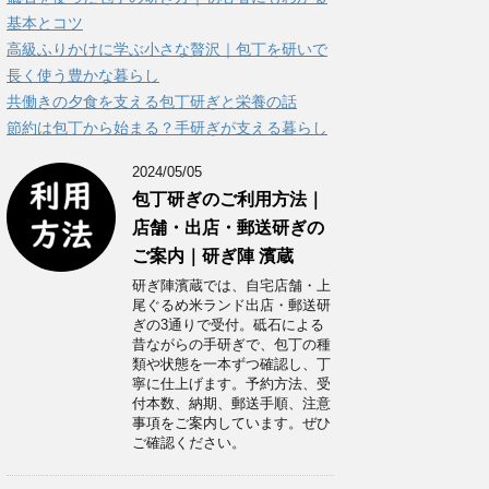
ー
基本とコツ
高級ふりかけに学ぶ小さな贅沢｜包丁を研いで
長く使う豊かな暮らし
共働きの夕食を支える包丁研ぎと栄養の話
節約は包丁から始まる？手研ぎが支える暮らし
2024/05/05
包丁研ぎのご利用方法｜
店舗・出店・郵送研ぎの
ご案内｜研ぎ陣 濱蔵
研ぎ陣濱蔵では、自宅店舗・上
尾ぐるめ米ランド出店・郵送研
ぎの3通りで受付。砥石による
昔ながらの手研ぎで、包丁の種
類や状態を一本ずつ確認し、丁
寧に仕上げます。予約方法、受
付本数、納期、郵送手順、注意
事項をご案内しています。ぜひ
ご確認ください。