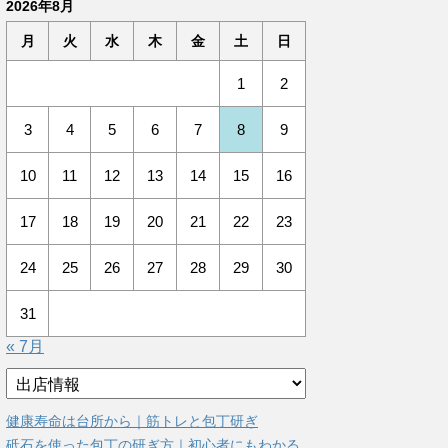
2026年8月
月
火
水
木
金
土
日
1
2
3
4
5
6
7
8
9
10
11
12
13
14
15
16
17
18
19
20
21
22
23
24
25
26
27
28
29
30
31
« 7月
カ
テ
ゴ
健康寿命は台所から｜筋トレと包丁研ぎ
リ
砥石を使った包丁の研ぎ方｜初心者にもわかる