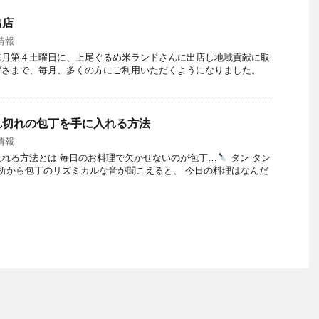
出店
情報
毎月第４土曜日に、上尾ぐるめ米ランドさんに出店し地域貢献に取
げさまで、毎月、多くの方にご利用いただくようになりました。
れ切れの包丁を手に入れる方法
情報
れる方法とは 毎日のお料理で欠かせないのが包丁…
タン タン
 台所から包丁のリズミカルな音が聞こえると、 今日の料理はなんだ