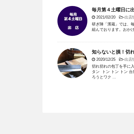
毎月第４土曜日に
2021/02/20
-
出店
研ぎ陣「濱蔵」では、
組んでおります。おか
知らないと損！切
2020/12/25
-
出店
切れ切れの包丁を手に入
タン トン トン トン
ろうとワク ...