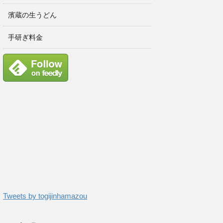
濱蔵の生うどん
手研ぎ料金
Tweets by togijinhamazou