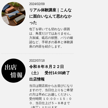
2024/02/09
リアル体験講座｜こんな
に面白いなんて思わなか
った
包丁を研いでも切れない原因
は、角度だけではありません。
力加減、砥石の状態、バリの確
認など、手研ぎの基本と体験講
座の内容を紹介します。
2022/07/18
令和８年８月２２日
（土） 受付14:00終了
出店情報
当日は開店前からお並びになり
ますので、当日仕上りをご希望
の方は早めにお越しください。
受付時間 １０:００～１５：０
０、当日仕上げ５～８本まで
（包丁）となります。