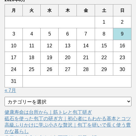
月
火
水
木
金
土
日
1
2
3
4
5
6
7
8
9
10
11
12
13
14
15
16
17
18
19
20
21
22
23
24
25
26
27
28
29
30
31
« 7月
カ
テ
ゴ
健康寿命は台所から｜筋トレと包丁研ぎ
リ
砥石を使った包丁の研ぎ方｜初心者にもわかる基本とコツ
ー
高級ふりかけに学ぶ小さな贅沢｜包丁を研いで長く使う豊
かな暮らし