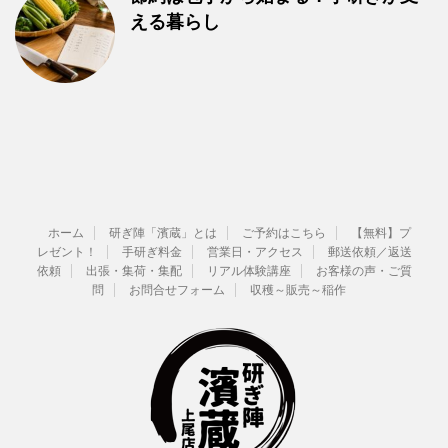
える暮らし
ホーム
研ぎ陣「濱蔵」とは
ご予約はこちら
【無料】プ
レゼント！
手研ぎ料金
営業日・アクセス
郵送依頼／返送
依頼
出張・集荷・集配
リアル体験講座
お客様の声・ご質
問
お問合せフォーム
収穫～販売～稲作