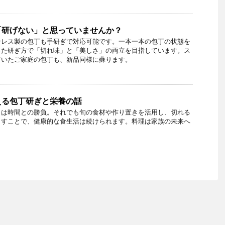
「研げない」と思っていませんか？
ンレス製の包丁も手研ぎで対応可能です。一本一本の包丁の状態を
った研ぎ方で「切れ味」と「美しさ」の両立を目指しています。ス
ていたご家庭の包丁も、新品同様に蘇ります。
える包丁研ぎと栄養の話
りは時間との勝負。それでも旬の食材や作り置きを活用し、切れる
らすことで、健康的な食生活は続けられます。料理は家族の未来へ