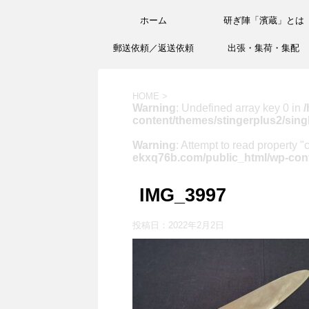
ホーム
研ぎ陣「濱蔵」とは
郵送依頼／返送依頼
出張・集荷・集配
HOME
>
Warning
: Undefined array key 0 in
/
content/themes/stingerplus2/sing
Warning
: Attempt to read property "
ekxq76b.com/public_html/wp-cont
IMG_3997
投稿日：
2022年2月2日