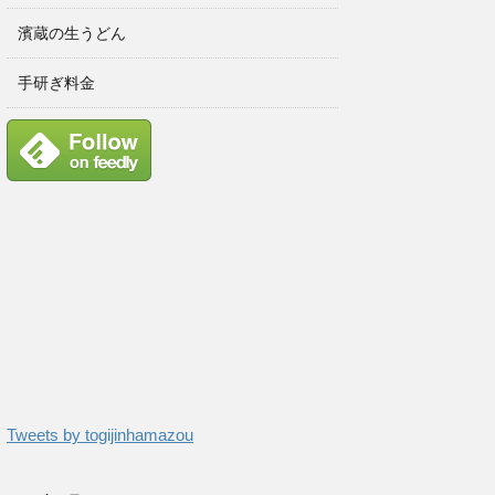
濱蔵の生うどん
手研ぎ料金
Tweets by togijinhamazou