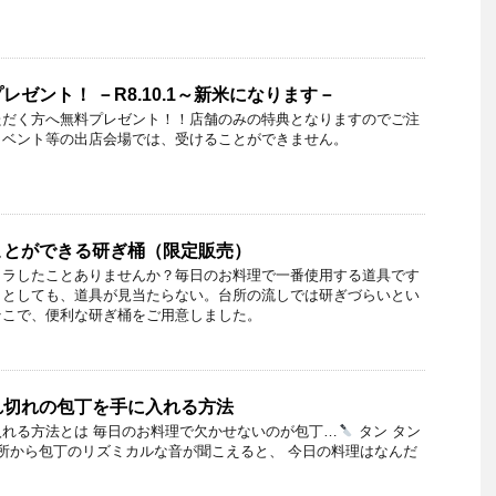
ゼント！ －R8.10.1～新米になります－
ただく方へ無料プレゼント！！店舗のみの特典となりますのでご注
イベント等の出店会場では、受けることができません。
ことができる研ぎ桶（限定販売）
イラしたことありませんか？毎日のお料理で一番使用する道具です
うとしても、道具が見当たらない。台所の流しでは研ぎづらいとい
そこで、便利な研ぎ桶をご用意しました。
れ切れの包丁を手に入れる方法
れる方法とは 毎日のお料理で欠かせないのが包丁…
タン タン
 台所から包丁のリズミカルな音が聞こえると、 今日の料理はなんだ