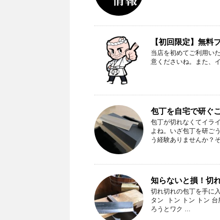
【初回限定】無料プレ
当店を初めてご利用い
意くださいね。また、
包丁を自宅で研ぐ
包丁が切れなくてイラ
よね。いざ包丁を研ご
う経験ありませんか？
知らないと損！切
切れ切れの包丁を手に入
タン トン トン トン
ろうとワク ...