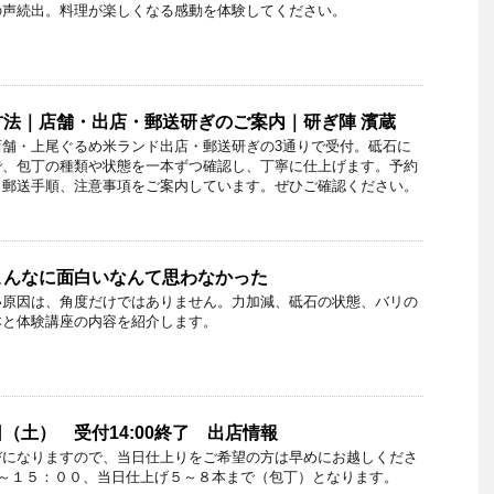
の声続出。料理が楽しくなる感動を体験してください。
法｜店舗・出店・郵送研ぎのご案内｜研ぎ陣 濱蔵
店舗・上尾ぐるめ米ランド出店・郵送研ぎの3通りで受付。砥石に
で、包丁の種類や状態を一本ずつ確認し、丁寧に仕上げます。予約
、郵送手順、注意事項をご案内しています。ぜひご確認ください。
こんなに面白いなんて思わなかった
い原因は、角度だけではありません。力加減、砥石の状態、バリの
本と体験講座の内容を紹介します。
（土） 受付14:00終了 出店情報
びになりますので、当日仕上りをご希望の方は早めにお越しくださ
０～１５：００、当日仕上げ５～８本まで（包丁）となります。