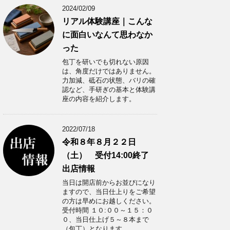
2024/02/09
リアル体験講座｜こんな
に面白いなんて思わなか
った
包丁を研いでも切れない原因
は、角度だけではありません。
力加減、砥石の状態、バリの確
認など、手研ぎの基本と体験講
座の内容を紹介します。
2022/07/18
令和８年８月２２日
（土） 受付14:00終了
出店情報
当日は開店前からお並びになり
ますので、当日仕上りをご希望
の方は早めにお越しください。
受付時間 １０:００～１５：０
０、当日仕上げ５～８本まで
（包丁）となります。