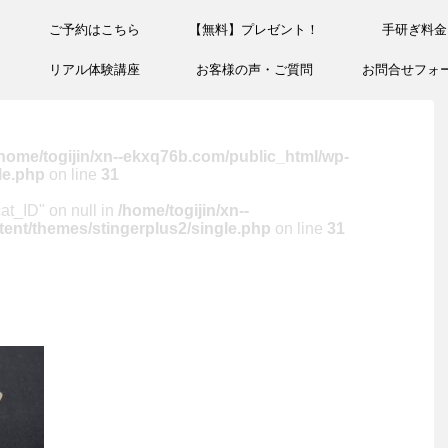
ご予約はこちら
【無料】プレゼント！
手研ぎ料金
リアル体験講座
お客様の声・ご質問
お問合せフォ
home/togijin/xn--ekxq76b.com/public_html/wp-
le.php
on line
31
cat_ID" on null in
/home/togijin/xn--
ent/themes/stingerplus2/single.php
on line
31