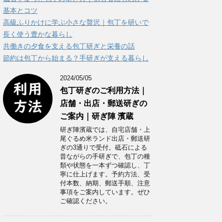
ー
基本とコツ
高級ふりかけに学ぶ小さな贅沢｜包丁を研いで
長く使う豊かな暮らし
共働きの夕食を支える包丁研ぎと栄養の話
節約は包丁から始まる？手研ぎが支える暮らし
2024/05/05
包丁研ぎのご利用方法｜
店舗・出店・郵送研ぎの
ご案内｜研ぎ陣 濱蔵
研ぎ陣濱蔵では、自宅店舗・上
尾ぐるめ米ランド出店・郵送研
ぎの3通りで受付。砥石による
昔ながらの手研ぎで、包丁の種
類や状態を一本ずつ確認し、丁
寧に仕上げます。予約方法、受
付本数、納期、郵送手順、注意
事項をご案内しています。ぜひ
ご確認ください。