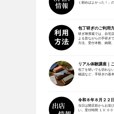
く頼めばよかった！」
包丁研ぎのご利用方
研ぎ陣濱蔵では、自宅
よる昔ながらの手研ぎ
方法、受付本数、納期
リアル体験講座｜
包丁を研いでも切れな
確認など、手研ぎの基
令和８年８月２２日
当日は開店前からお並
い。受付時間 １０:０