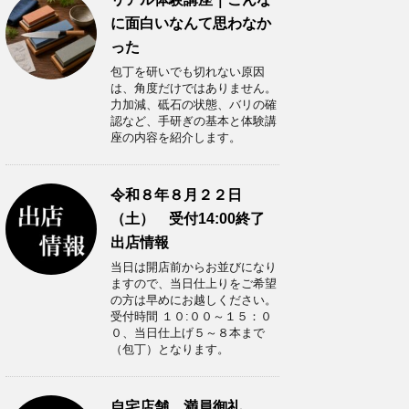
に面白いなんて思わなか
った
包丁を研いでも切れない原因
は、角度だけではありません。
力加減、砥石の状態、バリの確
認など、手研ぎの基本と体験講
座の内容を紹介します。
令和８年８月２２日
（土） 受付14:00終了
出店情報
当日は開店前からお並びになり
ますので、当日仕上りをご希望
の方は早めにお越しください。
受付時間 １０:００～１５：０
０、当日仕上げ５～８本まで
（包丁）となります。
自宅店舗 満員御礼