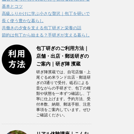
ー
基本とコツ
高級ふりかけに学ぶ小さな贅沢｜包丁を研いで
長く使う豊かな暮らし
共働きの夕食を支える包丁研ぎと栄養の話
節約は包丁から始まる？手研ぎが支える暮らし
包丁研ぎのご利用方法｜
店舗・出店・郵送研ぎの
ご案内｜研ぎ陣 濱蔵
研ぎ陣濱蔵では、自宅店舗・上
尾ぐるめ米ランド出店・郵送研
ぎの3通りで受付。砥石による
昔ながらの手研ぎで、包丁の種
類や状態を一本ずつ確認し、丁
寧に仕上げます。予約方法、受
付本数、納期、郵送手順、注意
事項をご案内しています。ぜひ
ご確認ください。
リアル体験講座｜こんな