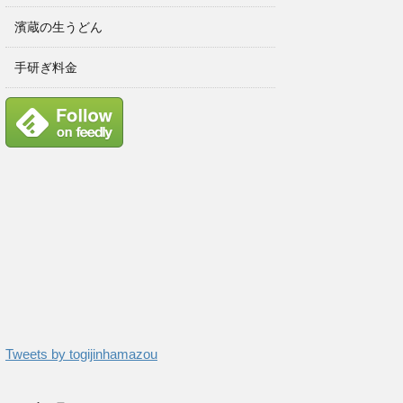
濱蔵の生うどん
手研ぎ料金
Tweets by togijinhamazou