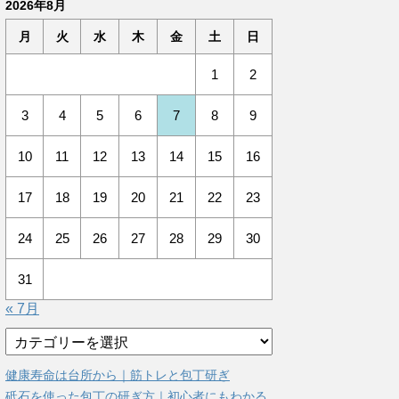
2026年8月
月
火
水
木
金
土
日
1
2
3
4
5
6
7
8
9
10
11
12
13
14
15
16
17
18
19
20
21
22
23
24
25
26
27
28
29
30
31
« 7月
カ
テ
ゴ
健康寿命は台所から｜筋トレと包丁研ぎ
リ
砥石を使った包丁の研ぎ方｜初心者にもわかる