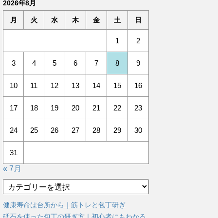
2026年8月
月
火
水
木
金
土
日
1
2
3
4
5
6
7
8
9
10
11
12
13
14
15
16
17
18
19
20
21
22
23
24
25
26
27
28
29
30
31
« 7月
カ
テ
ゴ
健康寿命は台所から｜筋トレと包丁研ぎ
リ
砥石を使った包丁の研ぎ方｜初心者にもわかる