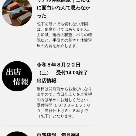
に面白いなんて思わなか
った
包丁を研いでも切れない原因
は、角度だけではありません。
力加減、砥石の状態、バリの確
認など、手研ぎの基本と体験講
座の内容を紹介します。
令和８年８月２２日
（土） 受付14:00終了
出店情報
当日は開店前からお並びになり
ますので、当日仕上りをご希望
の方は早めにお越しください。
受付時間 １０:００～１５：０
０、当日仕上げ５～８本まで
（包丁）となります。
自宅店舗 満員御礼