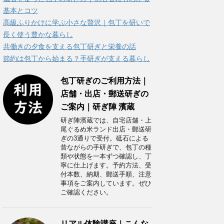
ー
基本とコツ
高級ふりかけに学ぶ小さな贅沢｜包丁を研いで
長く使う豊かな暮らし
共働きの夕食を支える包丁研ぎと栄養の話
節約は包丁から始まる？手研ぎが支える暮らし
包丁研ぎのご利用方法｜
店舗・出店・郵送研ぎの
ご案内｜研ぎ陣 濱蔵
研ぎ陣濱蔵では、自宅店舗・上
尾ぐるめ米ランド出店・郵送研
ぎの3通りで受付。砥石による
昔ながらの手研ぎで、包丁の種
類や状態を一本ずつ確認し、丁
寧に仕上げます。予約方法、受
付本数、納期、郵送手順、注意
事項をご案内しています。ぜひ
ご確認ください。
リアル体験講座｜こんな