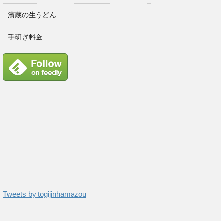
濱蔵の生うどん
手研ぎ料金
Tweets by togijinhamazou