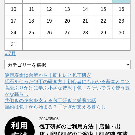
10
11
12
13
14
15
16
17
18
19
20
21
22
23
24
25
26
27
28
29
30
31
« 7月
カ
テ
ゴ
健康寿命は台所から｜筋トレと包丁研ぎ
リ
砥石を使った包丁の研ぎ方｜初心者にもわかる基本とコツ
ー
高級ふりかけに学ぶ小さな贅沢｜包丁を研いで長く使う豊
かな暮らし
共働きの夕食を支える包丁研ぎと栄養の話
節約は包丁から始まる？手研ぎが支える暮らし
2024/05/05
包丁研ぎのご利用方法｜店舗・出
店・郵送研ぎのご案内｜研ぎ陣 濱蔵