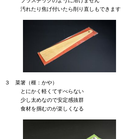
※※※
プラスチックのように溶けません
※※※
汚れたり焦げ付いたら削り直しもできます
３ 菜箸（榧：かや）
※※※
とにかく軽くてすべらない
※※※
少し太めなので安定感抜群
※※※
食材を掴むのが楽しくなる