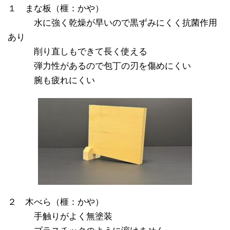
１ まな板（榧：かや）
※※※
水に強く乾燥が早いので黒ずみにくく抗菌作用
あり
※※※
削り直しもできて長く使える
※※※
弾力性があるので包丁の刃を傷めにくい
※※※
腕も疲れにくい
２ 木べら（榧：かや）
※※※
手触りがよく無塗装