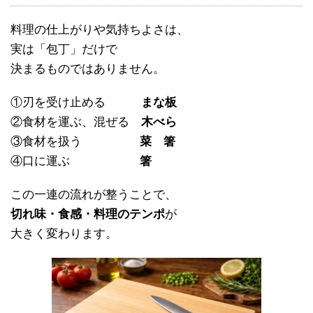
料理の仕上がりや気持ちよさは、
実は「包丁」だけで
決まるものではありません。
①刃を受け止める
まな板
②食材を運ぶ、混ぜる
木べら
③食材を扱う
菜 箸
④口に運ぶ
箸
この一連の流れが整うことで、
切れ味・食感・料理のテンポ
が
大きく変わります。