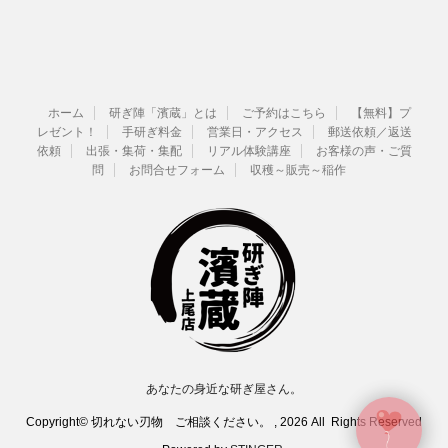
ホーム
研ぎ陣「濱蔵」とは
ご予約はこちら
【無料】プ
レゼント！
手研ぎ料金
営業日・アクセス
郵送依頼／返送
依頼
出張・集荷・集配
リアル体験講座
お客様の声・ご質
問
お問合せフォーム
収穫～販売～稲作
あなたの身近な研ぎ屋さん。
Copyright© 切れない刃物 ご相談ください。 , 2026 All Rights Reserved