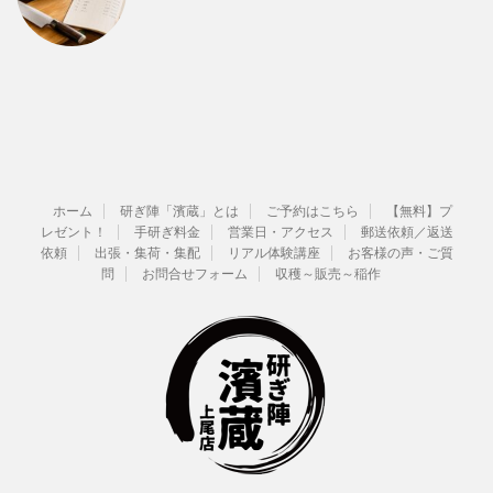
ホーム
研ぎ陣「濱蔵」とは
ご予約はこちら
【無料】プ
レゼント！
手研ぎ料金
営業日・アクセス
郵送依頼／返送
依頼
出張・集荷・集配
リアル体験講座
お客様の声・ご質
問
お問合せフォーム
収穫～販売～稲作