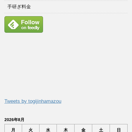
手研ぎ料金
Tweets by togijinhamazou
2026年8月
月
火
水
木
金
土
日