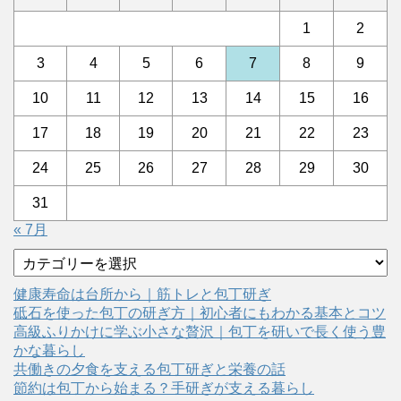
1
2
3
4
5
6
7
8
9
10
11
12
13
14
15
16
17
18
19
20
21
22
23
24
25
26
27
28
29
30
31
« 7月
カ
テ
ゴ
健康寿命は台所から｜筋トレと包丁研ぎ
リ
砥石を使った包丁の研ぎ方｜初心者にもわかる基本とコツ
ー
高級ふりかけに学ぶ小さな贅沢｜包丁を研いで長く使う豊
かな暮らし
共働きの夕食を支える包丁研ぎと栄養の話
節約は包丁から始まる？手研ぎが支える暮らし