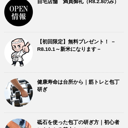
自宅店舗 満員御礼（R8.2.8のみ）
【初回限定】無料プレゼント！ －
R8.10.1～新米になります－
健康寿命は台所から｜筋トレと包丁
研ぎ
砥石を使った包丁の研ぎ方｜初心者