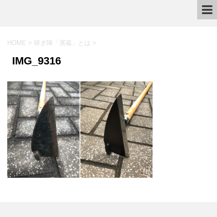
HOME
>
研ぎ陣「濱蔵」とは
>
IMG_9316