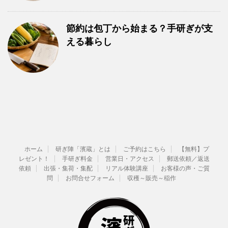
節約は包丁から始まる？手研ぎが支
える暮らし
ホーム
研ぎ陣「濱蔵」とは
ご予約はこちら
【無料】プ
レゼント！
手研ぎ料金
営業日・アクセス
郵送依頼／返送
依頼
出張・集荷・集配
リアル体験講座
お客様の声・ご質
問
お問合せフォーム
収穫～販売～稲作