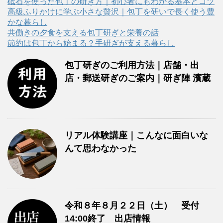
リ
砥石を使った包丁の研ぎ方｜初心者にもわかる基本とコツ
ー
高級ふりかけに学ぶ小さな贅沢｜包丁を研いで長く使う豊
かな暮らし
共働きの夕食を支える包丁研ぎと栄養の話
節約は包丁から始まる？手研ぎが支える暮らし
包丁研ぎのご利用方法｜店舗・出
店・郵送研ぎのご案内｜研ぎ陣 濱蔵
リアル体験講座｜こんなに面白いな
んて思わなかった
令和８年８月２２日（土） 受付
14:00終了 出店情報