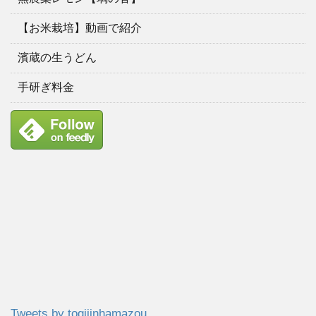
【お米栽培】動画で紹介
濱蔵の生うどん
手研ぎ料金
Tweets by togijinhamazou