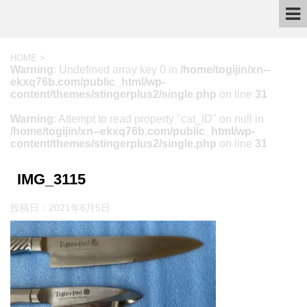
HOME
>
Warning
: Undefined array key 0 in
/home/togijin/xn--
ekxq76b.com/public_html/wp-
content/themes/stingerplus2/single.php
on line
31
Warning
: Attempt to read property "cat_ID" on null in
/home/togijin/xn--ekxq76b.com/public_html/wp-
content/themes/stingerplus2/single.php
on line
31
IMG_3115
投稿日：
2021年6月5日