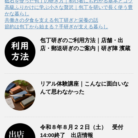
リ
砥石を使った包丁の研ぎ方｜初心者にもわかる基本とコツ
ー
高級ふりかけに学ぶ小さな贅沢｜包丁を研いで長く使う豊
かな暮らし
共働きの夕食を支える包丁研ぎと栄養の話
節約は包丁から始まる？手研ぎが支える暮らし
包丁研ぎのご利用方法｜店舗・出
店・郵送研ぎのご案内｜研ぎ陣 濱蔵
リアル体験講座｜こんなに面白いな
んて思わなかった
令和８年８月２２日（土） 受付
14:00終了 出店情報