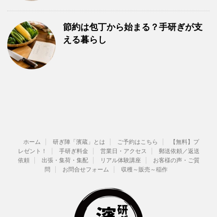
節約は包丁から始まる？手研ぎが支
える暮らし
ホーム
研ぎ陣「濱蔵」とは
ご予約はこちら
【無料】プ
レゼント！
手研ぎ料金
営業日・アクセス
郵送依頼／返送
依頼
出張・集荷・集配
リアル体験講座
お客様の声・ご質
問
お問合せフォーム
収穫～販売～稲作