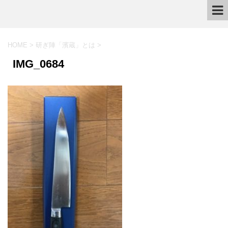
HOME
>
研ぎ陣「濱蔵」とは
>
IMG_0684