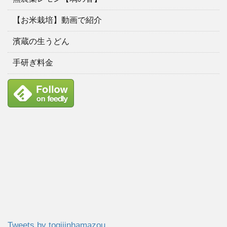
【お米栽培】動画で紹介
濱蔵の生うどん
手研ぎ料金
Tweets by togijinhamazou