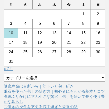
月
火
水
木
金
土
日
1
2
3
4
5
6
7
8
9
10
11
12
13
14
15
16
17
18
19
20
21
22
23
24
25
26
27
28
29
30
31
« 7月
カ
テ
ゴ
健康寿命は台所から｜筋トレと包丁研ぎ
リ
砥石を使った包丁の研ぎ方｜初心者にもわかる基本とコツ
ー
高級ふりかけに学ぶ小さな贅沢｜包丁を研いで長く使う豊
かな暮らし
共働きの夕食を支える包丁研ぎと栄養の話