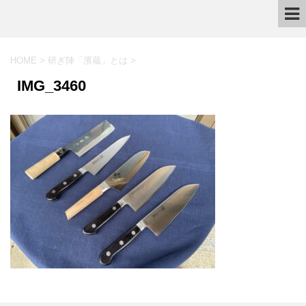
HOME
>
研ぎ陣「濱蔵」とは
>
IMG_3460