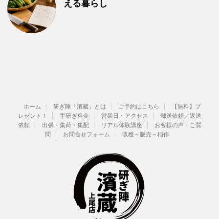
える暮らし
ホーム
研ぎ陣「濱蔵」とは
ご予約はこちら
【無料】プ
レゼント！
手研ぎ料金
営業日・アクセス
郵送依頼／返送
依頼
出張・集荷・集配
リアル体験講座
お客様の声・ご質
問
お問合せフォーム
収穫～販売～稲作