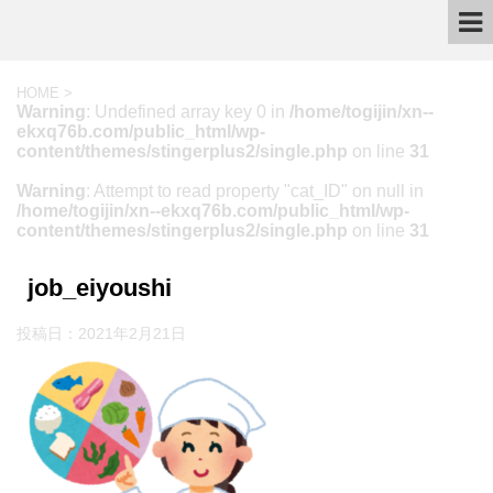
HOME
>
Warning
: Undefined array key 0 in
/home/togijin/xn--
ekxq76b.com/public_html/wp-
content/themes/stingerplus2/single.php
on line
31
Warning
: Attempt to read property "cat_ID" on null in
/home/togijin/xn--ekxq76b.com/public_html/wp-
content/themes/stingerplus2/single.php
on line
31
job_eiyoushi
投稿日：
2021年2月21日