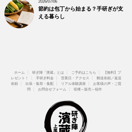
2026/07/06
節約は包丁から始まる？手研ぎが支
える暮らし
ホーム
研ぎ陣「濱蔵」とは
ご予約はこちら
【無料】プ
レゼント！
手研ぎ料金
営業日・アクセス
郵送依頼／返送
依頼
出張・集荷・集配
リアル体験講座
お客様の声・ご質
問
お問合せフォーム
収穫～販売～稲作