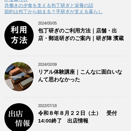
共働きの夕食を支える包丁研ぎと栄養の話
節約は包丁から始まる？手研ぎが支える暮らし
2024/05/05
包丁研ぎのご利用方法｜店舗・出
店・郵送研ぎのご案内｜研ぎ陣 濱蔵
2024/02/09
リアル体験講座｜こんなに面白いな
んて思わなかった
2022/07/18
令和８年８月２２日（土） 受付
14:00終了 出店情報