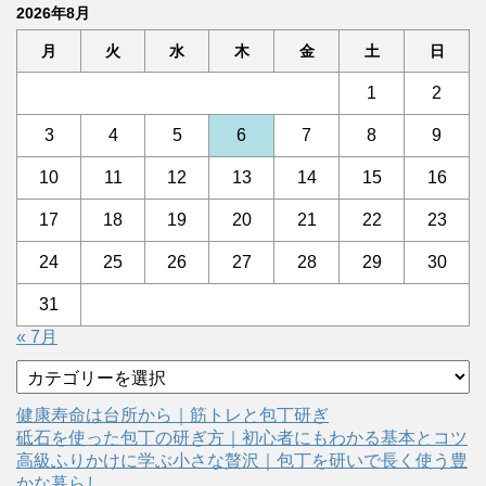
2026年8月
月
火
水
木
金
土
日
1
2
3
4
5
6
7
8
9
10
11
12
13
14
15
16
17
18
19
20
21
22
23
24
25
26
27
28
29
30
31
« 7月
カ
テ
ゴ
健康寿命は台所から｜筋トレと包丁研ぎ
リ
砥石を使った包丁の研ぎ方｜初心者にもわかる基本とコツ
ー
高級ふりかけに学ぶ小さな贅沢｜包丁を研いで長く使う豊
かな暮らし