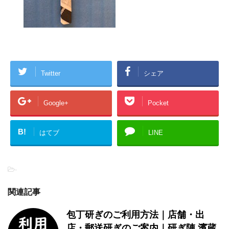
Twitter
シェア
Google+
Pocket
B!
はてブ
LINE
-
関連記事
包丁研ぎのご利用方法｜店舗・出
店・郵送研ぎのご案内｜研ぎ陣 濱蔵