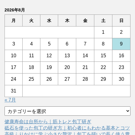
2026年8月
月
火
水
木
金
土
日
1
2
3
4
5
6
7
8
9
10
11
12
13
14
15
16
17
18
19
20
21
22
23
24
25
26
27
28
29
30
31
« 7月
カ
テ
ゴ
健康寿命は台所から｜筋トレと包丁研ぎ
リ
砥石を使った包丁の研ぎ方｜初心者にもわかる基本とコツ
ー
高級ふりかけに学ぶ小さな贅沢｜包丁を研いで長く使う豊