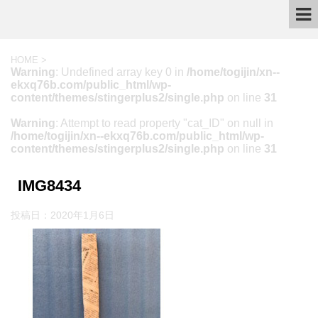
HOME
>
Warning
: Undefined array key 0 in
/home/togijin/xn--
ekxq76b.com/public_html/wp-
content/themes/stingerplus2/single.php
on line
31
Warning
: Attempt to read property "cat_ID" on null in
/home/togijin/xn--ekxq76b.com/public_html/wp-
content/themes/stingerplus2/single.php
on line
31
IMG8434
投稿日：
2020年1月6日