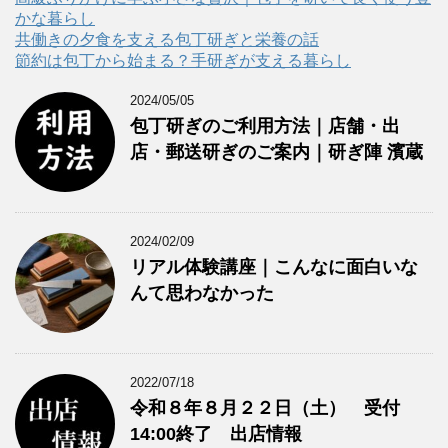
かな暮らし
共働きの夕食を支える包丁研ぎと栄養の話
節約は包丁から始まる？手研ぎが支える暮らし
2024/05/05
包丁研ぎのご利用方法｜店舗・出
店・郵送研ぎのご案内｜研ぎ陣 濱蔵
2024/02/09
リアル体験講座｜こんなに面白いな
んて思わなかった
2022/07/18
令和８年８月２２日（土） 受付
14:00終了 出店情報