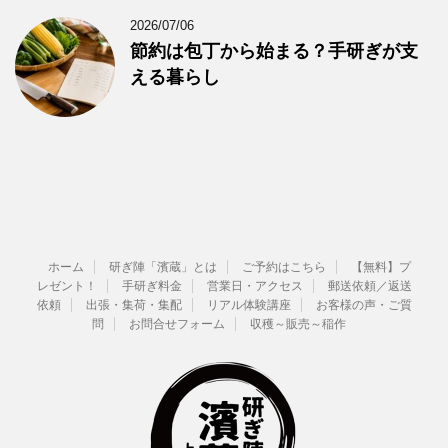
2026/07/06
節約は包丁から始まる？手研ぎが支
える暮らし
ホーム
研ぎ陣「濱蔵」とは
ご予約はこちら
【無料】プ
レゼント！
手研ぎ料金
営業日・アクセス
郵送依頼／返送
依頼
出張・集荷・集配
リアル体験講座
お客様の声・ご質
問
お問合せフォーム
収穫～販売～稲作