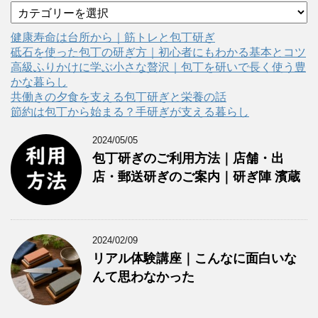
カ
テ
ゴ
健康寿命は台所から｜筋トレと包丁研ぎ
リ
砥石を使った包丁の研ぎ方｜初心者にもわかる基本とコツ
ー
高級ふりかけに学ぶ小さな贅沢｜包丁を研いで長く使う豊
かな暮らし
共働きの夕食を支える包丁研ぎと栄養の話
節約は包丁から始まる？手研ぎが支える暮らし
2024/05/05
包丁研ぎのご利用方法｜店舗・出
店・郵送研ぎのご案内｜研ぎ陣 濱蔵
2024/02/09
リアル体験講座｜こんなに面白いな
んて思わなかった