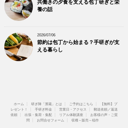
共働きの夕食を支える包丁研ぎと栄
養の話
2026/07/06
節約は包丁から始まる？手研ぎが支
える暮らし
ホーム
研ぎ陣「濱蔵」とは
ご予約はこちら
【無料】プ
レゼント！
手研ぎ料金
営業日・アクセス
郵送依頼／返送
依頼
出張・集荷・集配
リアル体験講座
お客様の声・ご質
問
お問合せフォーム
収穫～販売～稲作