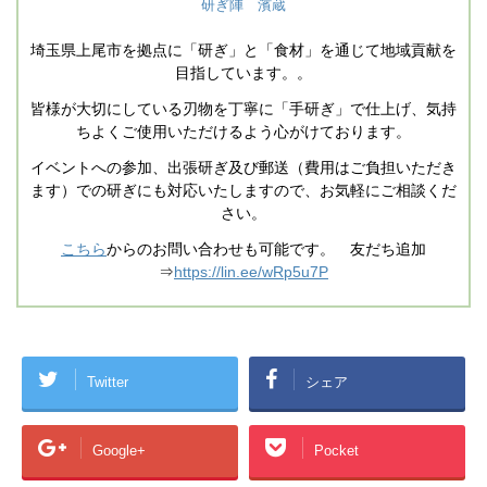
研ぎ陣 濱蔵
埼玉県上尾市を拠点に「研ぎ」と「食材」を通じて地域貢献を
目指しています。。
皆様が大切にしている刃物を丁寧に「手研ぎ」で仕上げ、気持
ちよくご使用いただけるよう心がけております。
イベントへの参加、出張研ぎ及び郵送（費用はご負担いただき
ます）での研ぎにも対応いたしますので、お気軽にご相談くだ
さい。
こちら
からのお問い合わせも可能です。 友だち追加
⇒
https://lin.ee/wRp5u7P
Twitter
シェア
Google+
Pocket