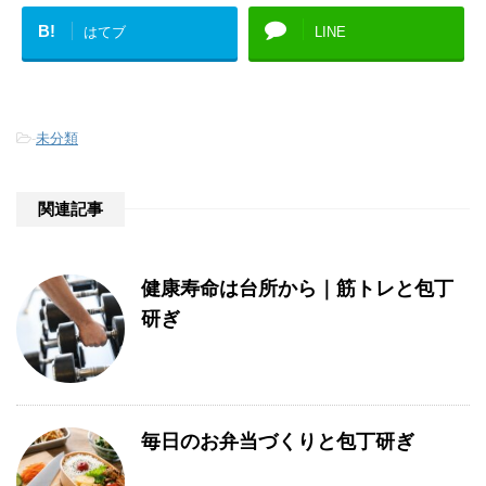
B!
はてブ
LINE
-
未分類
関連記事
健康寿命は台所から｜筋トレと包丁
研ぎ
毎日のお弁当づくりと包丁研ぎ