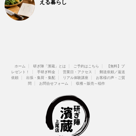
える暮らし
ホーム
研ぎ陣「濱蔵」とは
ご予約はこちら
【無料】プ
レゼント！
手研ぎ料金
営業日・アクセス
郵送依頼／返送
依頼
出張・集荷・集配
リアル体験講座
お客様の声・ご質
問
お問合せフォーム
収穫～販売～稲作