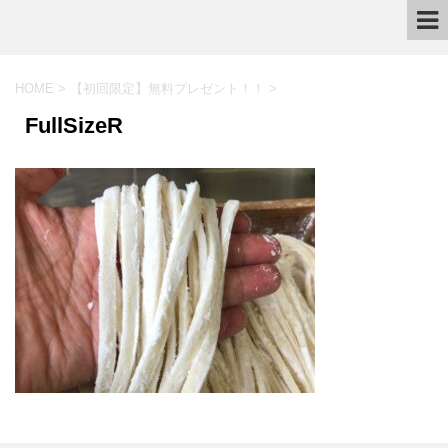
HOME
>
【初回限定】無料プレゼント！！
>
FullSizeR