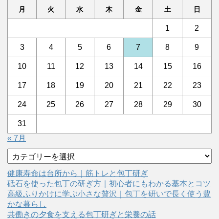
月
火
水
木
金
土
日
1
2
3
4
5
6
7
8
9
10
11
12
13
14
15
16
17
18
19
20
21
22
23
24
25
26
27
28
29
30
31
« 7月
カ
テ
ゴ
健康寿命は台所から｜筋トレと包丁研ぎ
リ
砥石を使った包丁の研ぎ方｜初心者にもわかる基本とコツ
ー
高級ふりかけに学ぶ小さな贅沢｜包丁を研いで長く使う豊
かな暮らし
共働きの夕食を支える包丁研ぎと栄養の話