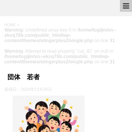
HOME
>
Warning
: Undefined array key 0 in
/home/togijin/xn--
ekxq76b.com/public_html/wp-
content/themes/stingerplus2/single.php
on line
31
Warning
: Attempt to read property "cat_ID" on null in
/home/togijin/xn--ekxq76b.com/public_html/wp-
content/themes/stingerplus2/single.php
on line
31
団体 若者
投稿日：
2020年12月25日