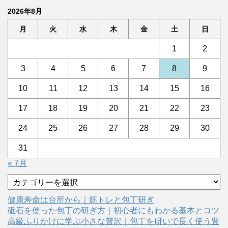
2026年8月
月
火
水
木
金
土
日
1
2
3
4
5
6
7
8
9
10
11
12
13
14
15
16
17
18
19
20
21
22
23
24
25
26
27
28
29
30
31
« 7月
カ
テ
ゴ
健康寿命は台所から｜筋トレと包丁研ぎ
リ
砥石を使った包丁の研ぎ方｜初心者にもわかる基本とコツ
ー
高級ふりかけに学ぶ小さな贅沢｜包丁を研いで長く使う豊