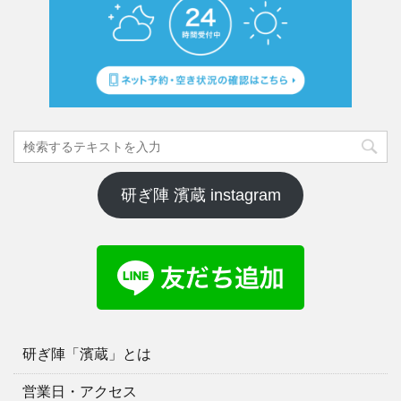
研ぎ陣 濱蔵 instagram
研ぎ陣「濱蔵」とは
営業日・アクセス