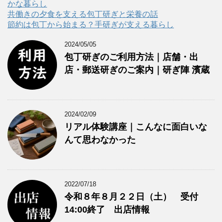
かな暮らし
共働きの夕食を支える包丁研ぎと栄養の話
節約は包丁から始まる？手研ぎが支える暮らし
2024/05/05
包丁研ぎのご利用方法｜店舗・出
店・郵送研ぎのご案内｜研ぎ陣 濱蔵
2024/02/09
リアル体験講座｜こんなに面白いな
んて思わなかった
2022/07/18
令和８年８月２２日（土） 受付
14:00終了 出店情報