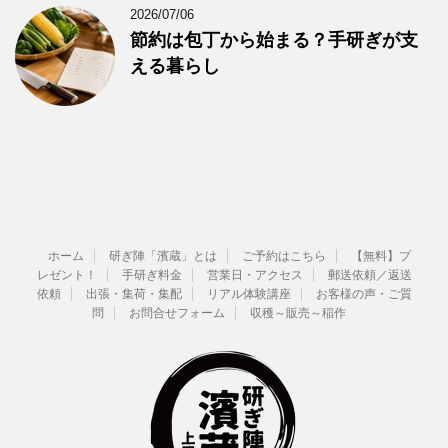
2026/07/06
節約は包丁から始まる？手研ぎが支
える暮らし
ホーム
研ぎ陣「濱蔵」とは
ご予約はこちら
【無料】プ
レゼント！
手研ぎ料金
営業日・アクセス
郵送依頼／返送
依頼
出張・集荷・集配
リアル体験講座
お客様の声・ご質
問
お問合せフォーム
収穫～販売～稲作