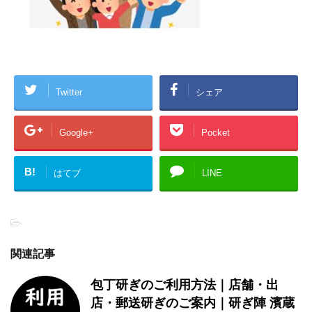
Twitter
シェア
Google+
Pocket
B!
はてブ
LINE
-
関連記事
包丁研ぎのご利用方法｜店舗・出
店・郵送研ぎのご案内｜研ぎ陣 濱蔵