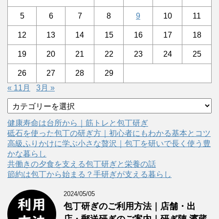
5
6
7
8
9
10
11
12
13
14
15
16
17
18
19
20
21
22
23
24
25
26
27
28
29
« 11月
3月 »
カ
テ
ゴ
健康寿命は台所から｜筋トレと包丁研ぎ
リ
砥石を使った包丁の研ぎ方｜初心者にもわかる基本とコツ
ー
高級ふりかけに学ぶ小さな贅沢｜包丁を研いで長く使う豊
かな暮らし
共働きの夕食を支える包丁研ぎと栄養の話
節約は包丁から始まる？手研ぎが支える暮らし
2024/05/05
包丁研ぎのご利用方法｜店舗・出
店・郵送研ぎのご案内｜研ぎ陣 濱蔵