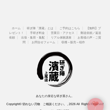
ホーム
研ぎ陣「濱蔵」とは
ご予約はこちら
【無料】プ
レゼント！
手研ぎ料金
営業日・アクセス
郵送依頼／返送
依頼
出張・集荷・集配
リアル体験講座
お客様の声・ご質
問
お問合せフォーム
収穫～販売～稲作
あなたの身近な研ぎ屋さん。
Copyright© 切れない刃物 ご相談ください。 , 2026 All Rights Reserved