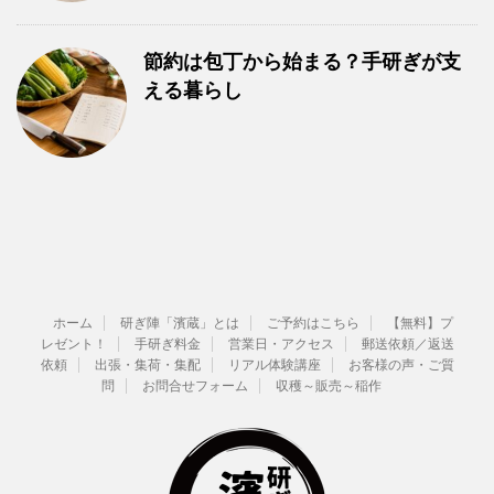
節約は包丁から始まる？手研ぎが支
える暮らし
ホーム
研ぎ陣「濱蔵」とは
ご予約はこちら
【無料】プ
レゼント！
手研ぎ料金
営業日・アクセス
郵送依頼／返送
依頼
出張・集荷・集配
リアル体験講座
お客様の声・ご質
問
お問合せフォーム
収穫～販売～稲作