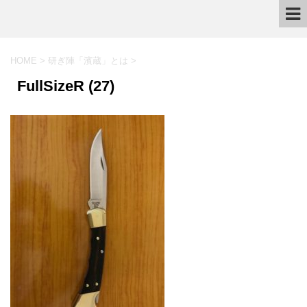
HOME
>
研ぎ陣「濱蔵」とは
>
FullSizeR (27)