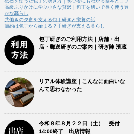
リ
砥石を使った包丁の研ぎ方｜初心者にもわかる基本とコツ
ー
高級ふりかけに学ぶ小さな贅沢｜包丁を研いで長く使う豊
かな暮らし
共働きの夕食を支える包丁研ぎと栄養の話
節約は包丁から始まる？手研ぎが支える暮らし
包丁研ぎのご利用方法｜店舗・出
店・郵送研ぎのご案内｜研ぎ陣 濱蔵
リアル体験講座｜こんなに面白いな
んて思わなかった
令和８年８月２２日（土） 受付
14:00終了 出店情報