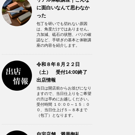
に面白いなんて思わなか
った
包丁を研いでも切れない原因
は、角度だけではありません。
力加減、砥石の状態、バリの確
認など、手研ぎの基本と体験講
座の内容を紹介します。
令和８年８月２２日
（土） 受付14:00終了
出店情報
当日は開店前からお並びになり
ますので、当日仕上りをご希望
の方は早めにお越しください。
受付時間 １０:００～１５：０
０、当日仕上げ５～８本まで
（包丁）となります。
自宅店舗 満員御礼