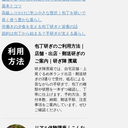
ー
基本とコツ
高級ふりかけに学ぶ小さな贅沢｜包丁を研いで
長く使う豊かな暮らし
共働きの夕食を支える包丁研ぎと栄養の話
節約は包丁から始まる？手研ぎが支える暮らし
包丁研ぎのご利用方法｜
店舗・出店・郵送研ぎの
ご案内｜研ぎ陣 濱蔵
研ぎ陣濱蔵では、自宅店舗・上
尾ぐるめ米ランド出店・郵送研
ぎの3通りで受付。砥石による
昔ながらの手研ぎで、包丁の種
類や状態を一本ずつ確認し、丁
寧に仕上げます。予約方法、受
付本数、納期、郵送手順、注意
事項をご案内しています。ぜひ
ご確認ください。
リアル体験講座｜こんな