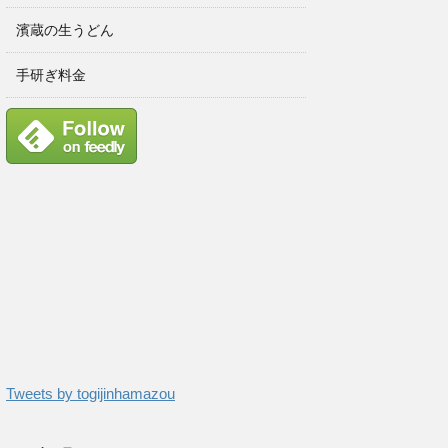
濱蔵の生うどん
手研ぎ料金
Tweets by togijinhamazou