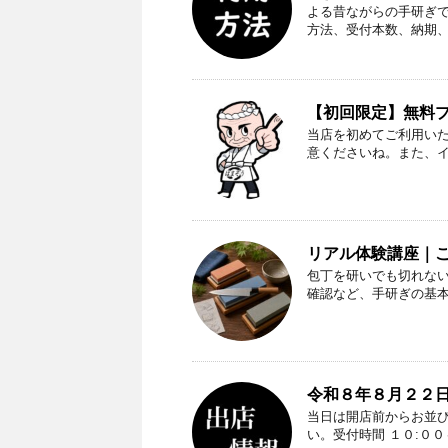
よる昔ながらの手研ぎ
方法、受付本数、納期
【初回限定】無料プレ
当店を初めてご利用い
意くださいね。また、
リアル体験講座｜
包丁を研いでも切れな
確認など、手研ぎの基
令和８年８月２２日
当日は開店前からお並
い。受付時間 １０:０