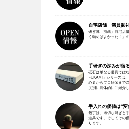
自宅店舗 満員御礼（
研ぎ陣「濱蔵」自宅店
く頼めばよかった！」
手研ぎの深みが宿る
砥石は単なる道具ではな
FUKAMI」シリーズ
心者からプロ研師まで
度別に具体的にご紹介
手入れの価値は“変
包丁は、適切な研ぎと
道具です。そしてその
ります。