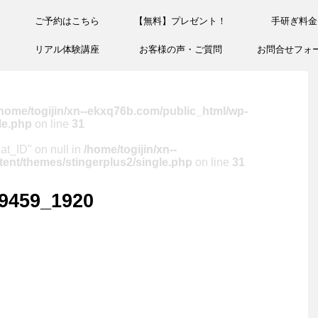
ご予約はこちら
【無料】プレゼント！
手研ぎ料金
リアル体験講座
お客様の声・ご質問
お問合せフォ
home/togijin/xn--ekxq76b.com/public_html/wp-
le.php
on line
31
cat_ID" on null in
/home/togijin/xn--
ent/themes/stingerplus2/single.php
on line
31
29459_1920