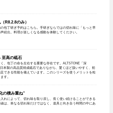
R8.2.8のみ）
舗の包丁研ぎ予約はこちら。手研ぎならではの切れ味に「もっと早
の声続出。料理が楽しくなる感動を体験してください。
 至高の砥石
く、包丁の命を左右する重要な存在です。ALTSTONE「深
は、日本製の高品質焼成砥石でありながら、驚くほど扱いやすく、初
満足できる性能を備えています。このシリーズを使うメリットを粒
します。
化の積み重ね”
手入れによって、切れ味を取り戻し、長く使い続けることができる
価値は、単なる切れ味だけではなく、道具と向き合う時間の中にあ