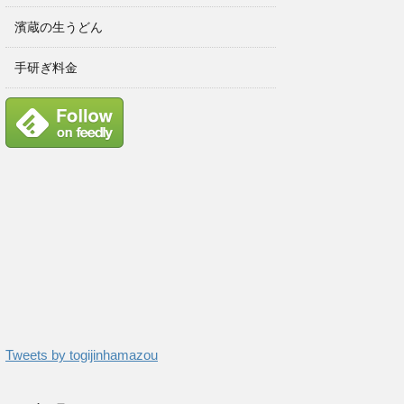
濱蔵の生うどん
手研ぎ料金
Tweets by togijinhamazou