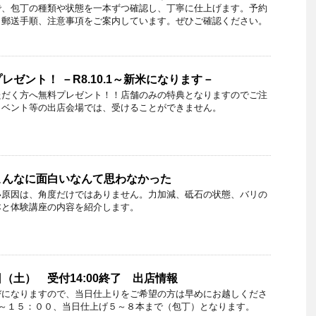
で、包丁の種類や状態を一本ずつ確認し、丁寧に仕上げます。予約
、郵送手順、注意事項をご案内しています。ぜひご確認ください。
ゼント！ －R8.10.1～新米になります－
ただく方へ無料プレゼント！！店舗のみの特典となりますのでご注
イベント等の出店会場では、受けることができません。
こんなに面白いなんて思わなかった
い原因は、角度だけではありません。力加減、砥石の状態、バリの
本と体験講座の内容を紹介します。
（土） 受付14:00終了 出店情報
びになりますので、当日仕上りをご希望の方は早めにお越しくださ
０～１５：００、当日仕上げ５～８本まで（包丁）となります。