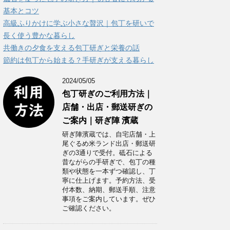
ー
基本とコツ
高級ふりかけに学ぶ小さな贅沢｜包丁を研いで
長く使う豊かな暮らし
共働きの夕食を支える包丁研ぎと栄養の話
節約は包丁から始まる？手研ぎが支える暮らし
2024/05/05
包丁研ぎのご利用方法｜
店舗・出店・郵送研ぎの
ご案内｜研ぎ陣 濱蔵
研ぎ陣濱蔵では、自宅店舗・上
尾ぐるめ米ランド出店・郵送研
ぎの3通りで受付。砥石による
昔ながらの手研ぎで、包丁の種
類や状態を一本ずつ確認し、丁
寧に仕上げます。予約方法、受
付本数、納期、郵送手順、注意
事項をご案内しています。ぜひ
ご確認ください。