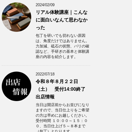
2024/02/09
リアル体験講座｜こんな
に面白いなんて思わなか
った
包丁を研いでも切れない原因
は、角度だけではありません。
力加減、砥石の状態、バリの確
認など、手研ぎの基本と体験講
座の内容を紹介します。
2022/07/18
令和８年８月２２日
（土） 受付14:00終了
出店情報
当日は開店前からお並びになり
ますので、当日仕上りをご希望
の方は早めにお越しください。
受付時間 １０:００～１５：０
０、当日仕上げ５～８本まで
（包丁）となります。