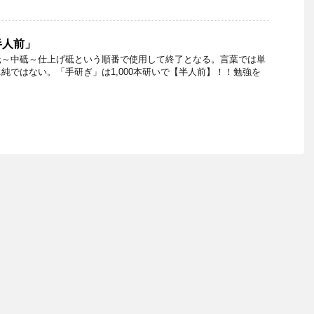
半人前」
砥～中砥～仕上げ砥という順番で使用して終了となる。言葉では単
純ではない。「手研ぎ」は1,000本研いで【半人前】！！勉強を