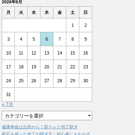
2026年8月
月
火
水
木
金
土
日
1
2
3
4
5
6
7
8
9
10
11
12
13
14
15
16
17
18
19
20
21
22
23
24
25
26
27
28
29
30
31
« 7月
カ
テ
ゴ
健康寿命は台所から｜筋トレと包丁研ぎ
リ
砥石を使った包丁の研ぎ方｜初心者にもわかる