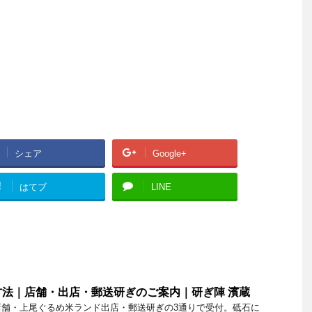
シェア
Google+
!
はてブ
LINE
法｜店舗・出店・郵送研ぎのご案内｜研ぎ陣 濱蔵
店舗・上尾ぐるめ米ランド出店・郵送研ぎの3通りで受付。砥石に