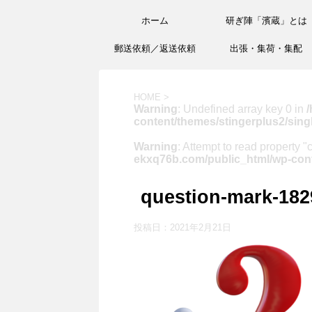
ホーム
研ぎ陣「濱蔵」とは
郵送依頼／返送依頼
出張・集荷・集配
HOME
>
Warning
: Undefined array key 0 in
/
content/themes/stingerplus2/sing
Warning
: Attempt to read property "
ekxq76b.com/public_html/wp-cont
question-mark-18
投稿日：
2021年2月21日