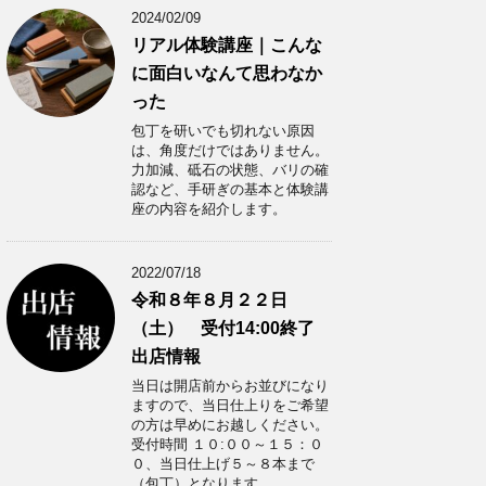
2024/02/09
リアル体験講座｜こんな
に面白いなんて思わなか
った
包丁を研いでも切れない原因
は、角度だけではありません。
力加減、砥石の状態、バリの確
認など、手研ぎの基本と体験講
座の内容を紹介します。
2022/07/18
令和８年８月２２日
（土） 受付14:00終了
出店情報
当日は開店前からお並びになり
ますので、当日仕上りをご希望
の方は早めにお越しください。
受付時間 １０:００～１５：０
０、当日仕上げ５～８本まで
（包丁）となります。