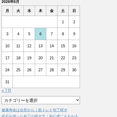
2026年8月
月
火
水
木
金
土
日
1
2
3
4
5
6
7
8
9
10
11
12
13
14
15
16
17
18
19
20
21
22
23
24
25
26
27
28
29
30
31
« 7月
カ
テ
ゴ
健康寿命は台所から｜筋トレと包丁研ぎ
リ
砥石を使った包丁の研ぎ方｜初心者にもわかる