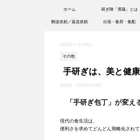
ホーム
研ぎ陣「濱蔵」とは
郵送依頼／返送依頼
出張・集荷・集配
HOME
>
その他
>
その他
手研ぎは、美と健
投稿日：
2025年4月8日
「手研ぎ包丁」が変え
現代の食生活は、
便利さを求めてどんどん簡略化されて