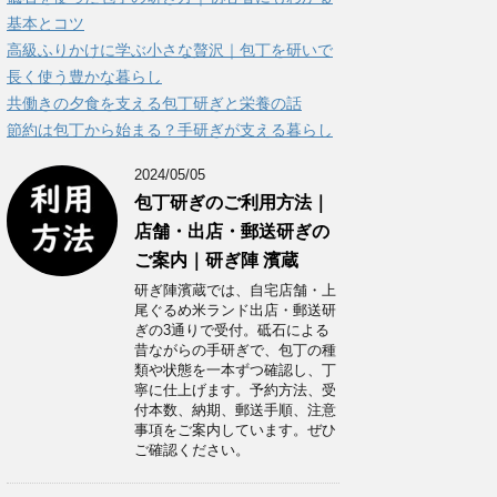
ー
基本とコツ
高級ふりかけに学ぶ小さな贅沢｜包丁を研いで
長く使う豊かな暮らし
共働きの夕食を支える包丁研ぎと栄養の話
節約は包丁から始まる？手研ぎが支える暮らし
2024/05/05
包丁研ぎのご利用方法｜
店舗・出店・郵送研ぎの
ご案内｜研ぎ陣 濱蔵
研ぎ陣濱蔵では、自宅店舗・上
尾ぐるめ米ランド出店・郵送研
ぎの3通りで受付。砥石による
昔ながらの手研ぎで、包丁の種
類や状態を一本ずつ確認し、丁
寧に仕上げます。予約方法、受
付本数、納期、郵送手順、注意
事項をご案内しています。ぜひ
ご確認ください。