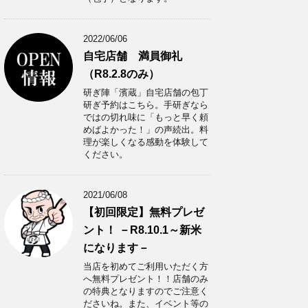
2022/06/06
自宅店舗 満員御礼
（R8.2.8のみ）
研ぎ陣「濱蔵」自宅店舗の包丁
研ぎ予約はこちら。手研ぎなら
ではの切れ味に「もっと早く頼
めばよかった！」の声続出。料
理が楽しくなる感動を体験して
ください。
2021/06/08
【初回限定】無料プレゼ
ント！ －R8.10.1～新米
になります－
当店を初めてご利用いただく方
へ無料プレゼント！！店舗のみ
の特典となりますのでご注意く
ださいね。また、イベント等の