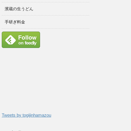
濱蔵の生うどん
手研ぎ料金
Tweets by togijinhamazou