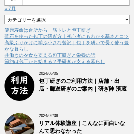
« 7月
カ
テ
ゴ
健康寿命は台所から｜筋トレと包丁研ぎ
リ
砥石を使った包丁の研ぎ方｜初心者にもわかる基本とコツ
ー
高級ふりかけに学ぶ小さな贅沢｜包丁を研いで長く使う豊
かな暮らし
共働きの夕食を支える包丁研ぎと栄養の話
節約は包丁から始まる？手研ぎが支える暮らし
2024/05/05
包丁研ぎのご利用方法｜店舗・出
店・郵送研ぎのご案内｜研ぎ陣 濱蔵
2024/02/09
リアル体験講座｜こんなに面白いな
んて思わなかった