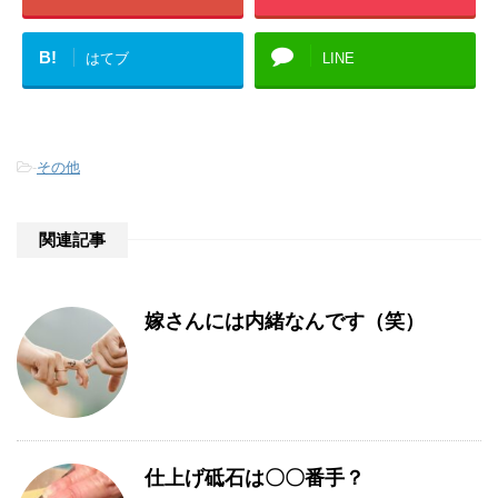
B!
はてブ
LINE
-
その他
関連記事
嫁さんには内緒なんです（笑）
仕上げ砥石は〇〇番手？