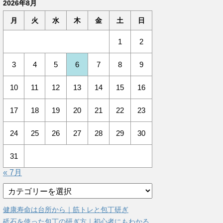
2026年8月
月
火
水
木
金
土
日
1
2
3
4
5
6
7
8
9
10
11
12
13
14
15
16
17
18
19
20
21
22
23
24
25
26
27
28
29
30
31
« 7月
カ
テ
ゴ
健康寿命は台所から｜筋トレと包丁研ぎ
リ
砥石を使った包丁の研ぎ方｜初心者にもわかる