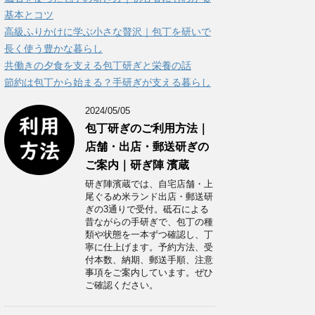
ー
基本とコツ
高級ふりかけに学ぶ小さな贅沢｜包丁を研いで
長く使う豊かな暮らし
共働きの夕食を支える包丁研ぎと栄養の話
節約は包丁から始まる？手研ぎが支える暮らし
2024/05/05
包丁研ぎのご利用方法｜
店舗・出店・郵送研ぎの
ご案内｜研ぎ陣 濱蔵
研ぎ陣濱蔵では、自宅店舗・上
尾ぐるめ米ランド出店・郵送研
ぎの3通りで受付。砥石による
昔ながらの手研ぎで、包丁の種
類や状態を一本ずつ確認し、丁
寧に仕上げます。予約方法、受
付本数、納期、郵送手順、注意
事項をご案内しています。ぜひ
ご確認ください。