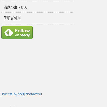
濱蔵の生うどん
手研ぎ料金
Tweets by togijinhamazou