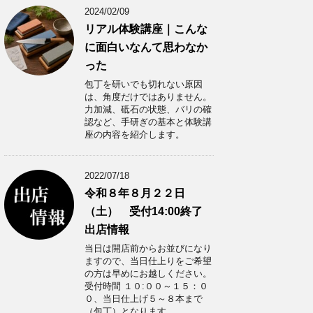
2024/02/09
リアル体験講座｜こんな
に面白いなんて思わなか
った
包丁を研いでも切れない原因
は、角度だけではありません。
力加減、砥石の状態、バリの確
認など、手研ぎの基本と体験講
座の内容を紹介します。
2022/07/18
令和８年８月２２日
（土） 受付14:00終了
出店情報
当日は開店前からお並びになり
ますので、当日仕上りをご希望
の方は早めにお越しください。
受付時間 １０:００～１５：０
０、当日仕上げ５～８本まで
（包丁）となります。