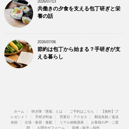
2026/07/13
共働きの夕食を支える包丁研ぎと栄
養の話
2026/07/06
節約は包丁から始まる？手研ぎが支
える暮らし
ホーム
研ぎ陣「濱蔵」とは
ご予約はこちら
【無料】プ
レゼント！
手研ぎ料金
営業日・アクセス
郵送依頼／返送
依頼
出張・集荷・集配
リアル体験講座
お客様の声・ご質
問
お問合せフォーム
収穫～販売～稲作