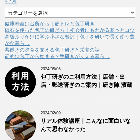
« 7月
カ
テ
ゴ
健康寿命は台所から｜筋トレと包丁研ぎ
リ
砥石を使った包丁の研ぎ方｜初心者にもわかる基本とコツ
ー
高級ふりかけに学ぶ小さな贅沢｜包丁を研いで長く使う豊
かな暮らし
共働きの夕食を支える包丁研ぎと栄養の話
節約は包丁から始まる？手研ぎが支える暮らし
2024/05/05
包丁研ぎのご利用方法｜店舗・出
店・郵送研ぎのご案内｜研ぎ陣 濱蔵
2024/02/09
リアル体験講座｜こんなに面白いな
んて思わなかった