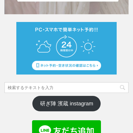
研ぎ陣 濱蔵 instagram