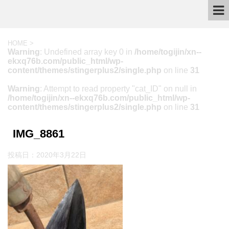
HOME
>
Warning
: Undefined array key 0 in
/home/togijin/xn--
ekxq76b.com/public_html/wp-
content/themes/stingerplus2/single.php
on line
31
Warning
: Attempt to read property "cat_ID" on null in
/home/togijin/xn--ekxq76b.com/public_html/wp-
content/themes/stingerplus2/single.php
on line
31
IMG_8861
投稿日：
2020年3月22日