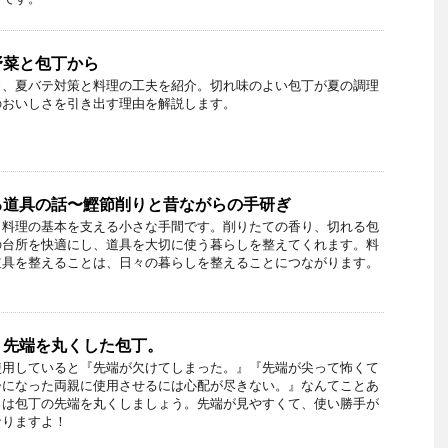
野菜と包丁から
力、夏バテ対策と料理の工夫を紹介。切れ味のよい包丁が夏の調理
のおいしさを引き出す理由を解説します。
る道具の話〜鰹節削りと昔ながらの手研ぎ
、料理の基本を支える小さな手間です。削りたての香り、切れる包
の台所を快適にし、道具を大切に使う暮らしを整えてくれます。料
道具を整えることは、日々の暮らしを整えることにつながります。
。先端を丸くした包丁。
使用していると『先端が欠けてしまった。』『先端が尖って怖くて
齢になった両親に使用させるには心配が尽きない。』なんてことあ
きは包丁の先端を丸くしましょう。先端が見やすくて、使い勝手が
なりますよ！