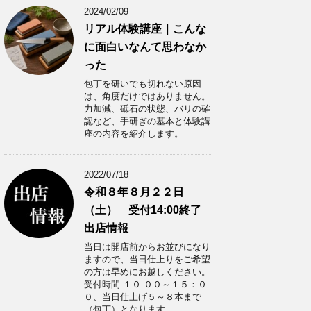
2024/02/09
リアル体験講座｜こんな
に面白いなんて思わなか
った
包丁を研いでも切れない原因
は、角度だけではありません。
力加減、砥石の状態、バリの確
認など、手研ぎの基本と体験講
座の内容を紹介します。
2022/07/18
令和８年８月２２日
（土） 受付14:00終了
出店情報
当日は開店前からお並びになり
ますので、当日仕上りをご希望
の方は早めにお越しください。
受付時間 １０:００～１５：０
０、当日仕上げ５～８本まで
（包丁）となります。