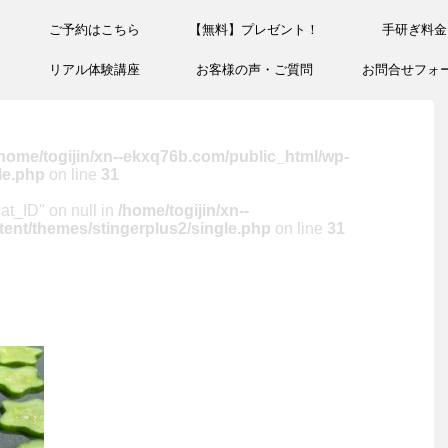
ご予約はこちら
【無料】プレゼント！
手研ぎ料金
リアル体験講座
お客様の声・ご質問
お問合せフォ
home/togijin/xn--ekxq76b.com/public_html/wp-
le.php
on line
31
cat_ID" on null in
/home/togijin/xn--
ent/themes/stingerplus2/single.php
on line
31