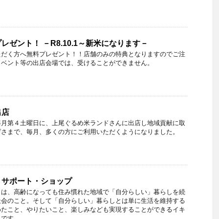
ゼント！ －R8.10.1～新米になります－
ただく方へ無料プレゼント！！店舗のみの特典となりますのでご注
イベント等の出店会場では、受けることができません。
出店
毎月第４土曜日に、上尾ぐるめ米ランドさんに出店し地域貢献に取
げさまで、毎月、多くの方にご利用いただくようになりました。
・サポート・ショップ
とは、高齢になっても住み慣れた地域で「自分らしい」暮らしを続
社会のこと。そして「自分らしい」暮らしとは単に生活を維持する
めたこと、やりたいこと、楽しみなども実現することができるイキ
とです。