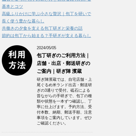
ー
基本とコツ
高級ふりかけに学ぶ小さな贅沢｜包丁を研いで
長く使う豊かな暮らし
共働きの夕食を支える包丁研ぎと栄養の話
節約は包丁から始まる？手研ぎが支える暮らし
2024/05/05
包丁研ぎのご利用方法｜
店舗・出店・郵送研ぎの
ご案内｜研ぎ陣 濱蔵
研ぎ陣濱蔵では、自宅店舗・上
尾ぐるめ米ランド出店・郵送研
ぎの3通りで受付。砥石による
昔ながらの手研ぎで、包丁の種
類や状態を一本ずつ確認し、丁
寧に仕上げます。予約方法、受
付本数、納期、郵送手順、注意
事項をご案内しています。ぜひ
ご確認ください。