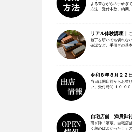
よる昔ながらの手研ぎ
方法、受付本数、納期
リアル体験講座｜
包丁を研いでも切れな
確認など、手研ぎの基
令和８年８月２２日
当日は開店前からお並
い。受付時間 １０:０
自宅店舗 満員御礼（
研ぎ陣「濱蔵」自宅店
く頼めばよかった！」