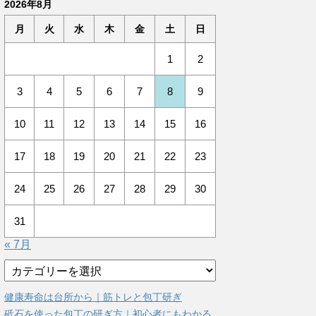
2026年8月
月
火
水
木
金
土
日
1
2
3
4
5
6
7
8
9
10
11
12
13
14
15
16
17
18
19
20
21
22
23
24
25
26
27
28
29
30
31
« 7月
カ
テ
ゴ
健康寿命は台所から｜筋トレと包丁研ぎ
リ
砥石を使った包丁の研ぎ方｜初心者にもわかる