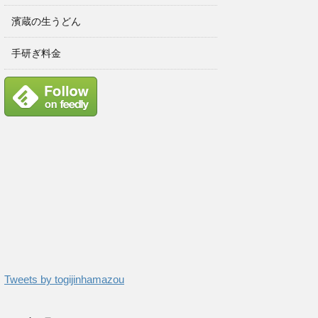
濱蔵の生うどん
手研ぎ料金
Tweets by togijinhamazou