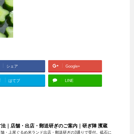
シェア
Google+
!
はてブ
LINE
法｜店舗・出店・郵送研ぎのご案内｜研ぎ陣 濱蔵
店舗・上尾ぐるめ米ランド出店・郵送研ぎの3通りで受付。砥石に