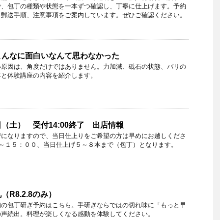
で、包丁の種類や状態を一本ずつ確認し、丁寧に仕上げます。予約
、郵送手順、注意事項をご案内しています。ぜひご確認ください。
こんなに面白いなんて思わなかった
い原因は、角度だけではありません。力加減、砥石の状態、バリの
本と体験講座の内容を紹介します。
（土） 受付14:00終了 出店情報
びになりますので、当日仕上りをご希望の方は早めにお越しくださ
０～１５：００、当日仕上げ５～８本まで（包丁）となります。
R8.2.8のみ）
舗の包丁研ぎ予約はこちら。手研ぎならではの切れ味に「もっと早
の声続出。料理が楽しくなる感動を体験してください。