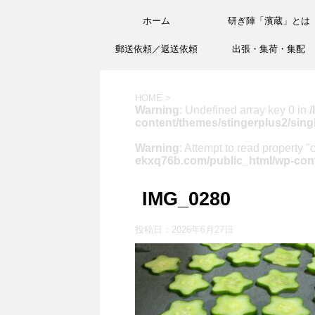
ホーム
研ぎ陣「濱蔵」とは
郵送依頼／返送依頼
出張・集荷・集配
HOME
>
Warning
: Undefined array key 0 in
/
content/themes/stingerplus2/sing
Warning
: Attempt to read property "
ekxq76b.com/public_html/wp-cont
IMG_0280
投稿日：
2026年6月27日