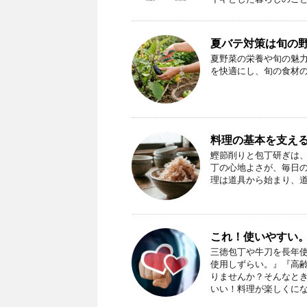
夏バテ対策は旬の
夏野菜の栄養や旬の魅
を快適にし、旬の食材
料理の基本を支え
鰹節削りと包丁研ぎは
丁の心地よさが、毎日
理は道具から始まり、
これ！使いやすい
三徳包丁や牛刀を長年
使用しずらい。』『高
りませんか？そんなと
いい！料理が楽しくに