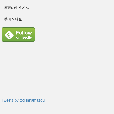
濱蔵の生うどん
手研ぎ料金
Tweets by togijinhamazou