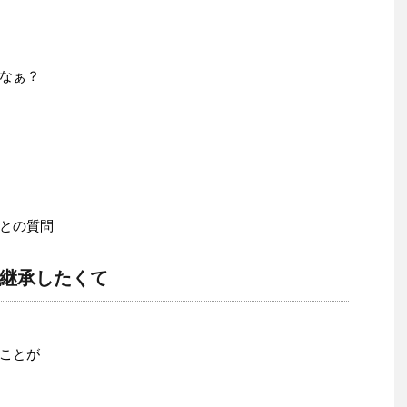
なぁ？
との質問
継承したくて
ことが