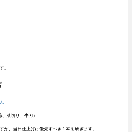
す。
店
ん
徳、菜切り、牛刀）
が、当日仕上げは優先すべき１本を研ぎます。