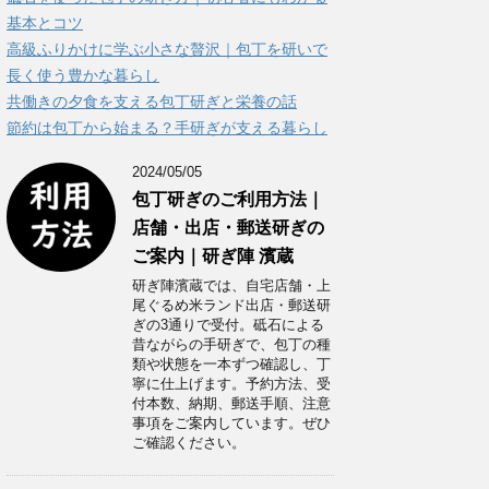
ー
基本とコツ
高級ふりかけに学ぶ小さな贅沢｜包丁を研いで
長く使う豊かな暮らし
共働きの夕食を支える包丁研ぎと栄養の話
節約は包丁から始まる？手研ぎが支える暮らし
2024/05/05
包丁研ぎのご利用方法｜
店舗・出店・郵送研ぎの
ご案内｜研ぎ陣 濱蔵
研ぎ陣濱蔵では、自宅店舗・上
尾ぐるめ米ランド出店・郵送研
ぎの3通りで受付。砥石による
昔ながらの手研ぎで、包丁の種
類や状態を一本ずつ確認し、丁
寧に仕上げます。予約方法、受
付本数、納期、郵送手順、注意
事項をご案内しています。ぜひ
ご確認ください。