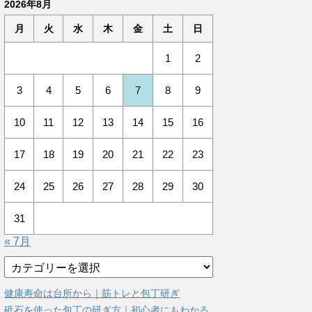
2026年8月
月
火
水
木
金
土
日
1
2
3
4
5
6
7
8
9
10
11
12
13
14
15
16
17
18
19
20
21
22
23
24
25
26
27
28
29
30
31
« 7月
カ
テ
ゴ
健康寿命は台所から｜筋トレと包丁研ぎ
リ
砥石を使った包丁の研ぎ方｜初心者にもわかる