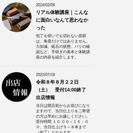
2024/02/09
リアル体験講座｜こんな
に面白いなんて思わなか
った
包丁を研いでも切れない原因
は、角度だけではありません。
力加減、砥石の状態、バリの確
認など、手研ぎの基本と体験講
座の内容を紹介します。
2022/07/18
令和８年８月２２日
（土） 受付14:00終了
出店情報
当日は開店前からお並びになり
ますので、当日仕上りをご希望
の方は早めにお越しください。
受付時間 １０:００～１５：０
０、当日仕上げ５～８本まで
（包丁）となります。