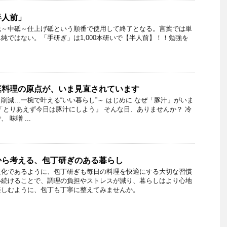
半人前」
砥～中砥～仕上げ砥という順番で使用して終了となる。言葉では単
純ではない。「手研ぎ」は1,000本研いで【半人前】！！勉強を
庭料理の原点が、いま見直されています
削減…一椀で叶える“いい暮らし”～ はじめに なぜ「豚汁」がいま
「とりあえず今日は豚汁にしよう」 そんな日、ありませんか？ 冷
味噌 ...
から考える、包丁研ぎのある暮らし
文化であるように、包丁研ぎも毎日の料理を快適にする大切な習慣
い続けることで、調理の負担やストレスが減り、暮らしはより心地
楽しむように、包丁も丁寧に整えてみませんか。