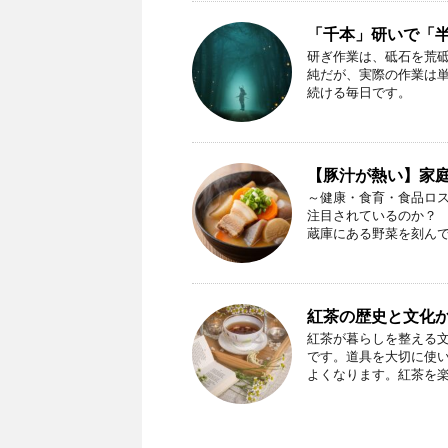
「千本」研いで「
研ぎ作業は、砥石を荒
純だが、実際の作業は単
続ける毎日です。
【豚汁が熱い】家
～健康・食育・食品ロス
注目されているのか？ 
蔵庫にある野菜を刻んで、 
紅茶の歴史と文化
紅茶が暮らしを整える
です。道具を大切に使
よくなります。紅茶を