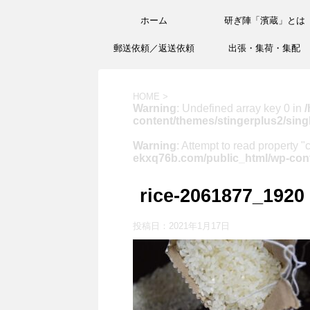
ホーム
研ぎ陣「濱蔵」とは
郵送依頼／返送依頼
出張・集荷・集配
HOME
>
Warning
: Undefined array key 0 in
/
content/themes/stingerplus2/sing
Warning
: Attempt to read property "
ekxq76b.com/public_html/wp-cont
rice-2061877_1920
投稿日：
2021年1月17日