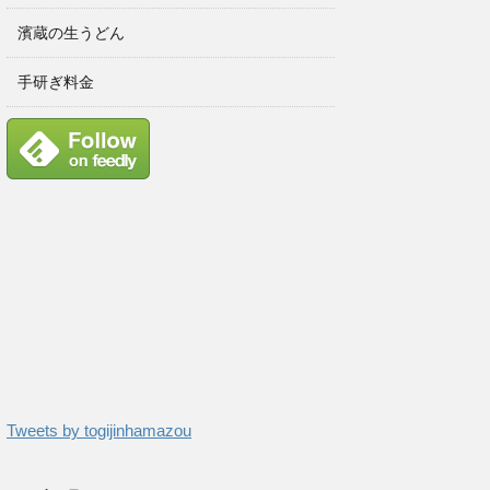
濱蔵の生うどん
手研ぎ料金
Tweets by togijinhamazou