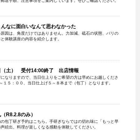
、郵送手順、注意事項をご案内しています。ぜひご確認ください。
こんなに面白いなんて思わなかった
い原因は、角度だけではありません。力加減、砥石の状態、バリの
本と体験講座の内容を紹介します。
（土） 受付14:00終了 出店情報
びになりますので、当日仕上りをご希望の方は早めにお越しくださ
０～１５：００、当日仕上げ５～８本まで（包丁）となります。
R8.2.8のみ）
舗の包丁研ぎ予約はこちら。手研ぎならではの切れ味に「もっと早
の声続出。料理が楽しくなる感動を体験してください。