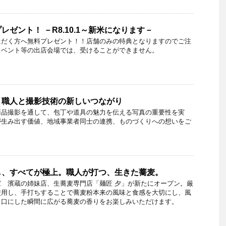
ゼント！ －R8.10.1～新米になります－
ただく方へ無料プレゼント！！店舗のみの特典となりますのでご注
イベント等の出店会場では、受けることができません。
、職人と撮影技術の新しいつながり
商品撮影を通して、包丁や道具の魅力を伝える写真の重要性を実
が生み出す価値、地域事業者同士の連携、ものづくりへの想いをご
し、すべてが極上。職人が打つ、生きた蕎麦。
 濱蔵の姉妹店、生蕎麦専門店「麺匠 夕」が新たにオープン。厳
使用し、手打ちすることで蕎麦粉本来の風味と食感を大切にし、風
と口にした瞬間に広がる蕎麦の香りをお楽しみいただけます。