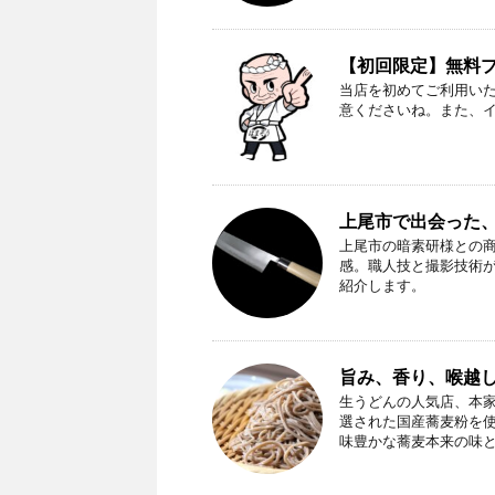
【初回限定】無料プレ
当店を初めてご利用い
意くださいね。また、
上尾市で出会った
上尾市の暗素研様との
感。職人技と撮影技術
紹介します。
旨み、香り、喉越
生うどんの人気店、本家
選された国産蕎麦粉を
味豊かな蕎麦本来の味