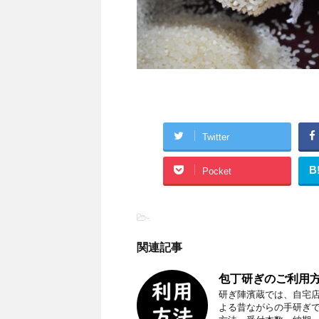
Twitter
B
Pocket
-
関連記事
包丁研ぎのご利用方
研ぎ陣濱蔵では、自宅
よる昔ながらの手研ぎ