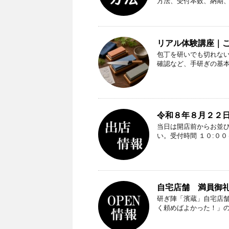
方法、受付本数、納期
リアル体験講座｜
包丁を研いでも切れな
確認など、手研ぎの基
令和８年８月２２日
当日は開店前からお並
い。受付時間 １０:０
自宅店舗 満員御礼（
研ぎ陣「濱蔵」自宅店
く頼めばよかった！」