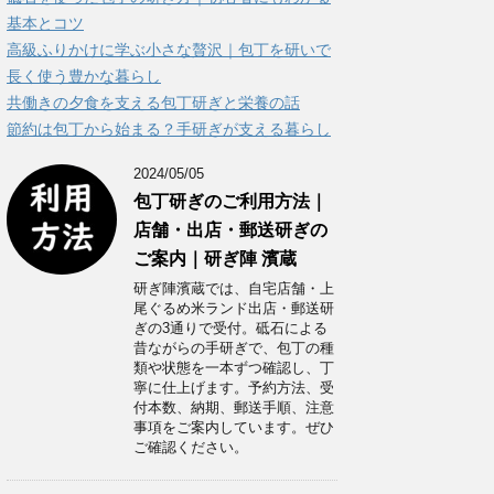
ー
基本とコツ
高級ふりかけに学ぶ小さな贅沢｜包丁を研いで
長く使う豊かな暮らし
共働きの夕食を支える包丁研ぎと栄養の話
節約は包丁から始まる？手研ぎが支える暮らし
2024/05/05
包丁研ぎのご利用方法｜
店舗・出店・郵送研ぎの
ご案内｜研ぎ陣 濱蔵
研ぎ陣濱蔵では、自宅店舗・上
尾ぐるめ米ランド出店・郵送研
ぎの3通りで受付。砥石による
昔ながらの手研ぎで、包丁の種
類や状態を一本ずつ確認し、丁
寧に仕上げます。予約方法、受
付本数、納期、郵送手順、注意
事項をご案内しています。ぜひ
ご確認ください。