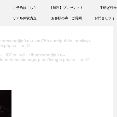
ご予約はこちら
【無料】プレゼント！
手研ぎ料金
リアル体験講座
お客様の声・ご質問
お問合せフォ
home/togijin/xn--ekxq76b.com/public_html/wp-
le.php
on line
31
cat_ID" on null in
/home/togijin/xn--
ent/themes/stingerplus2/single.php
on line
31