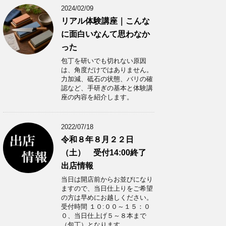
2024/02/09
リアル体験講座｜こんな
に面白いなんて思わなか
った
包丁を研いでも切れない原因
は、角度だけではありません。
力加減、砥石の状態、バリの確
認など、手研ぎの基本と体験講
座の内容を紹介します。
2022/07/18
令和８年８月２２日
（土） 受付14:00終了
出店情報
当日は開店前からお並びになり
ますので、当日仕上りをご希望
の方は早めにお越しください。
受付時間 １０:００～１５：０
０、当日仕上げ５～８本まで
（包丁）となります。