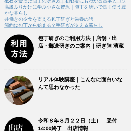
リ
砥石を使った包丁の研ぎ方｜初心者にもわかる基本とコツ
ー
高級ふりかけに学ぶ小さな贅沢｜包丁を研いで長く使う豊
かな暮らし
共働きの夕食を支える包丁研ぎと栄養の話
節約は包丁から始まる？手研ぎが支える暮らし
包丁研ぎのご利用方法｜店舗・出
店・郵送研ぎのご案内｜研ぎ陣 濱蔵
リアル体験講座｜こんなに面白いな
んて思わなかった
令和８年８月２２日（土） 受付
14:00終了 出店情報