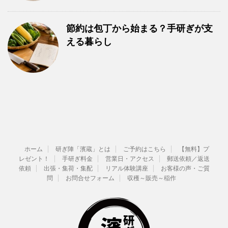
節約は包丁から始まる？手研ぎが支
える暮らし
ホーム
研ぎ陣「濱蔵」とは
ご予約はこちら
【無料】プ
レゼント！
手研ぎ料金
営業日・アクセス
郵送依頼／返送
依頼
出張・集荷・集配
リアル体験講座
お客様の声・ご質
問
お問合せフォーム
収穫～販売～稲作