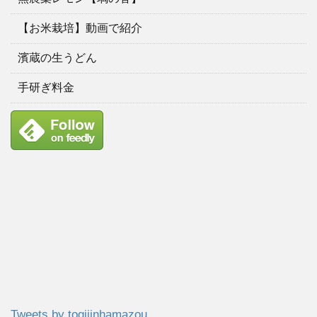
【お米栽培】動画で紹介
濱蔵の生うどん
手研ぎ料金
Tweets by togijinhamazou