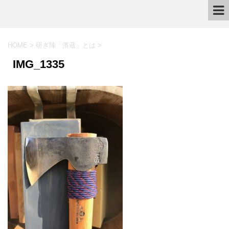
HOME
>
研ぎ陣「濱蔵」とは
>
IMG_1335