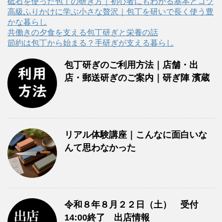
リ
砥石を使った包丁の研ぎ方｜初心者にもわかる基本とコツ
ー
高級ふりかけに学ぶ小さな贅沢｜包丁を研いで長く使う豊
かな暮らし
共働きの夕食を支える包丁研ぎと栄養の話
節約は包丁から始まる？手研ぎが支える暮らし
包丁研ぎのご利用方法｜店舗・出
店・郵送研ぎのご案内｜研ぎ陣 濱蔵
リアル体験講座｜こんなに面白いな
んて思わなかった
令和８年８月２２日（土） 受付
14:00終了 出店情報