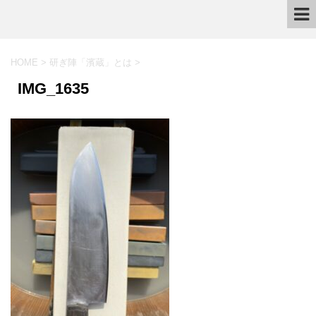
HOME
>
研ぎ陣「濱蔵」とは
>
IMG_1635