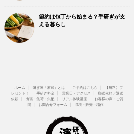
節約は包丁から始まる？手研ぎが支
える暮らし
ホーム
研ぎ陣「濱蔵」とは
ご予約はこちら
【無料】プ
レゼント！
手研ぎ料金
営業日・アクセス
郵送依頼／返送
依頼
出張・集荷・集配
リアル体験講座
お客様の声・ご質
問
お問合せフォーム
収穫～販売～稲作