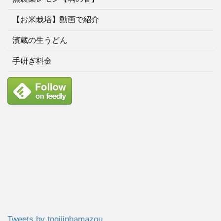
【お米栽培】動画で紹介
濱蔵の生うどん
手研ぎ料金
Tweets by togijinhamazou