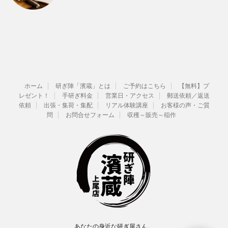
ホーム
研ぎ陣「濱蔵」とは
ご予約はこちら
【無料】プ
レゼント！
手研ぎ料金
営業日・アクセス
郵送依頼／返送
依頼
出張・集荷・集配
リアル体験講座
お客様の声・ご質
問
お問合せフォーム
収穫～販売～稲作
あなたの身近な研ぎ屋さん。