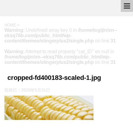
HOME
>
Warning
: Undefined array key 0 in
/home/togijin/xn--
ekxq76b.com/public_html/wp-
content/themes/stingerplus2/single.php
on line
31
Warning
: Attempt to read property "cat_ID" on null in
/home/togijin/xn--ekxq76b.com/public_html/wp-
content/themes/stingerplus2/single.php
on line
31
cropped-fd400183-scaled-1.jpg
投稿日：
2020年5月31日