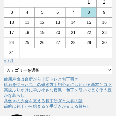
1
2
3
4
5
6
7
8
9
10
11
12
13
14
15
16
17
18
19
20
21
22
23
24
25
26
27
28
29
30
31
« 7月
カ
テ
ゴ
健康寿命は台所から｜筋トレと包丁研ぎ
リ
砥石を使った包丁の研ぎ方｜初心者にもわかる基本とコツ
ー
高級ふりかけに学ぶ小さな贅沢｜包丁を研いで長く使う豊
かな暮らし
共働きの夕食を支える包丁研ぎと栄養の話
節約は包丁から始まる？手研ぎが支える暮らし