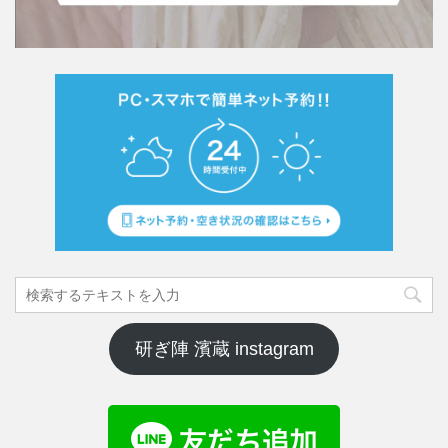
研ぎ陣 濱蔵 instagram