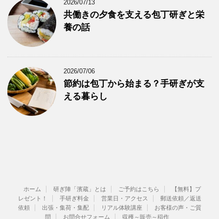
2026/07/13
共働きの夕食を支える包丁研ぎと栄
養の話
2026/07/06
節約は包丁から始まる？手研ぎが支
える暮らし
ホーム
研ぎ陣「濱蔵」とは
ご予約はこちら
【無料】プ
レゼント！
手研ぎ料金
営業日・アクセス
郵送依頼／返送
依頼
出張・集荷・集配
リアル体験講座
お客様の声・ご質
問
お問合せフォーム
収穫～販売～稲作