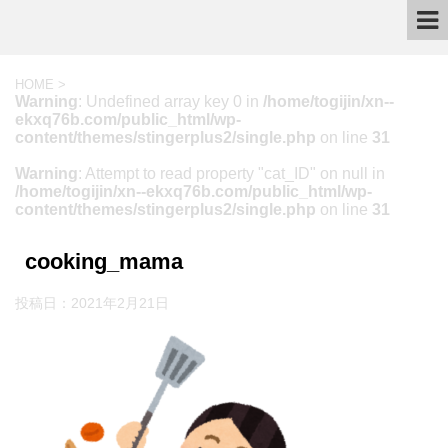
HOME
>
Warning
: Undefined array key 0 in
/home/togijin/xn--
ekxq76b.com/public_html/wp-
content/themes/stingerplus2/single.php
on line
31
Warning
: Attempt to read property "cat_ID" on null in
/home/togijin/xn--ekxq76b.com/public_html/wp-
content/themes/stingerplus2/single.php
on line
31
cooking_mama
投稿日：
2021年2月21日