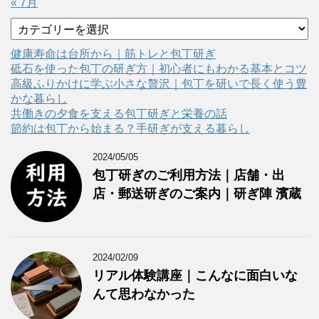
« 7月
カ
テ
ゴ
健康寿命は台所から｜筋トレと包丁研ぎ
リ
砥石を使った包丁の研ぎ方｜初心者にもわかる基本とコツ
ー
高級ふりかけに学ぶ小さな贅沢｜包丁を研いで長く使う豊
かな暮らし
共働きの夕食を支える包丁研ぎと栄養の話
節約は包丁から始まる？手研ぎが支える暮らし
2024/05/05
包丁研ぎのご利用方法｜店舗・出
店・郵送研ぎのご案内｜研ぎ陣 濱蔵
2024/02/09
リアル体験講座｜こんなに面白いな
んて思わなかった