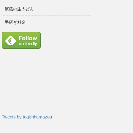
濱蔵の生うどん
手研ぎ料金
Tweets by togijinhamazou