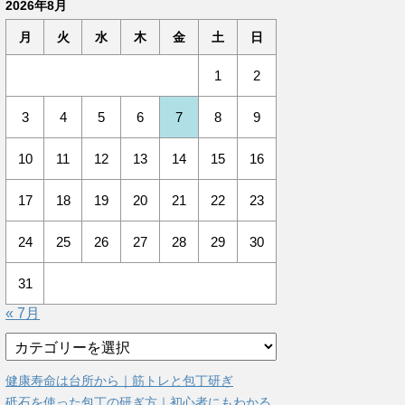
2026年8月
月
火
水
木
金
土
日
1
2
3
4
5
6
7
8
9
10
11
12
13
14
15
16
17
18
19
20
21
22
23
24
25
26
27
28
29
30
31
« 7月
カ
テ
ゴ
健康寿命は台所から｜筋トレと包丁研ぎ
リ
砥石を使った包丁の研ぎ方｜初心者にもわかる