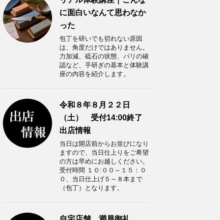
に面白いなんて思わなか
った
包丁を研いでも切れない原因
は、角度だけではありません。
力加減、砥石の状態、バリの確
認など、手研ぎの基本と体験講
座の内容を紹介します。
令和８年８月２２日
（土） 受付14:00終了
出店情報
当日は開店前からお並びになり
ますので、当日仕上りをご希望
の方は早めにお越しください。
受付時間 １０:００～１５：０
０、当日仕上げ５～８本まで
（包丁）となります。
自宅店舗 満員御礼