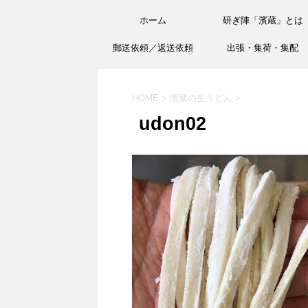
ホーム
研ぎ陣「濱蔵」とは
郵送依頼／返送依頼
出張・集荷・集配
HOME
>
濱蔵の生うどん
>
udon02