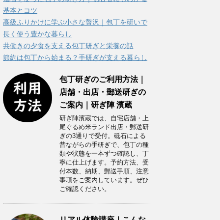
ー
基本とコツ
高級ふりかけに学ぶ小さな贅沢｜包丁を研いで
長く使う豊かな暮らし
共働きの夕食を支える包丁研ぎと栄養の話
節約は包丁から始まる？手研ぎが支える暮らし
包丁研ぎのご利用方法｜
店舗・出店・郵送研ぎの
ご案内｜研ぎ陣 濱蔵
研ぎ陣濱蔵では、自宅店舗・上
尾ぐるめ米ランド出店・郵送研
ぎの3通りで受付。砥石による
昔ながらの手研ぎで、包丁の種
類や状態を一本ずつ確認し、丁
寧に仕上げます。予約方法、受
付本数、納期、郵送手順、注意
事項をご案内しています。ぜひ
ご確認ください。
リアル体験講座｜こんな