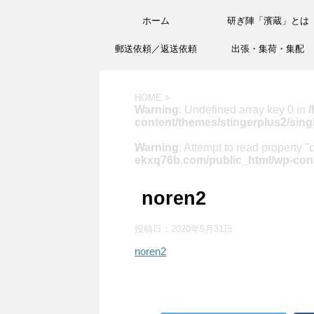
ホーム
研ぎ陣「濱蔵」とは
郵送依頼／返送依頼
出張・集荷・集配
HOME
>
Warning
: Undefined array key 0 in
/
content/themes/stingerplus2/sing
Warning
: Attempt to read property "
ekxq76b.com/public_html/wp-cont
noren2
投稿日：
2020年5月31日
noren2