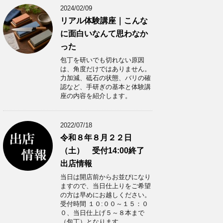
2024/02/09
リアル体験講座｜こんな
に面白いなんて思わなか
った
包丁を研いでも切れない原因
は、角度だけではありません。
力加減、砥石の状態、バリの確
認など、手研ぎの基本と体験講
座の内容を紹介します。
2022/07/18
令和８年８月２２日
（土） 受付14:00終了
出店情報
当日は開店前からお並びになり
ますので、当日仕上りをご希望
の方は早めにお越しください。
受付時間 １０:００～１５：０
０、当日仕上げ５～８本まで
（包丁）となります。