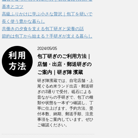
ー
基本とコツ
高級ふりかけに学ぶ小さな贅沢｜包丁を研いで
長く使う豊かな暮らし
共働きの夕食を支える包丁研ぎと栄養の話
節約は包丁から始まる？手研ぎが支える暮らし
2024/05/05
包丁研ぎのご利用方法｜
店舗・出店・郵送研ぎの
ご案内｜研ぎ陣 濱蔵
研ぎ陣濱蔵では、自宅店舗・上
尾ぐるめ米ランド出店・郵送研
ぎの3通りで受付。砥石による
昔ながらの手研ぎで、包丁の種
類や状態を一本ずつ確認し、丁
寧に仕上げます。予約方法、受
付本数、納期、郵送手順、注意
事項をご案内しています。ぜひ
ご確認ください。