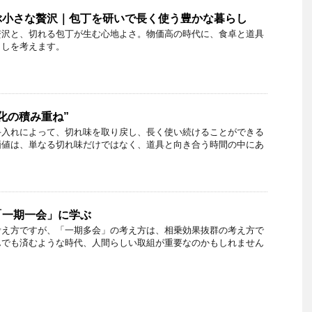
ぶ小さな贅沢｜包丁を研いで長く使う豊かな暮らし
贅沢と、切れる包丁が生む心地よさ。物価高の時代に、食卓と道具
らしを考えます。
化の積み重ね”
手入れによって、切れ味を取り戻し、長く使い続けることができる
価値は、単なる切れ味だけではなく、道具と向き合う時間の中にあ
「一期一会」に学ぶ
考え方ですが、「一期多会」の考え方は、相乗効果抜群の考え方で
んでも済むような時代、人間らしい取組が重要なのかもしれません