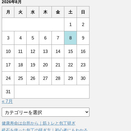
2026年8月
月
火
水
木
金
土
日
1
2
3
4
5
6
7
8
9
10
11
12
13
14
15
16
17
18
19
20
21
22
23
24
25
26
27
28
29
30
31
« 7月
カ
テ
ゴ
健康寿命は台所から｜筋トレと包丁研ぎ
リ
砥石を使った包丁の研ぎ方｜初心者にもわかる