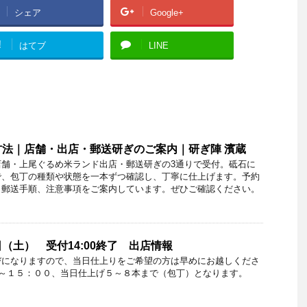
シェア
Google+
!
はてブ
LINE
法｜店舗・出店・郵送研ぎのご案内｜研ぎ陣 濱蔵
店舗・上尾ぐるめ米ランド出店・郵送研ぎの3通りで受付。砥石に
で、包丁の種類や状態を一本ずつ確認し、丁寧に仕上げます。予約
、郵送手順、注意事項をご案内しています。ぜひご確認ください。
（土） 受付14:00終了 出店情報
びになりますので、当日仕上りをご希望の方は早めにお越しくださ
０～１５：００、当日仕上げ５～８本まで（包丁）となります。