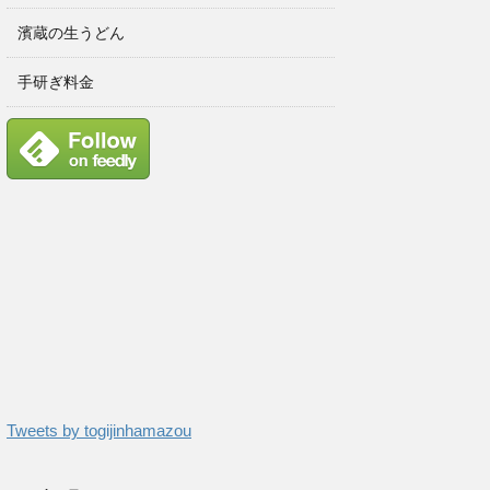
濱蔵の生うどん
手研ぎ料金
Tweets by togijinhamazou