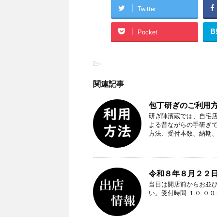
Twitter
B
Pocket
-
関連記事
包丁研ぎのご利用方
研ぎ陣濱蔵では、自宅
よる昔ながらの手研ぎ
方法、受付本数、納期
令和８年８月２２日
当日は開店前からお並
い。受付時間 １０:０