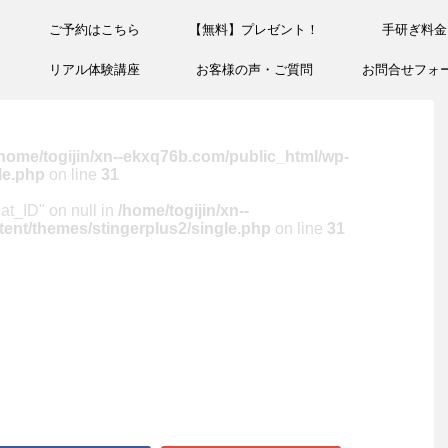
ご予約はこちら
【無料】プレゼント！
手研ぎ料金
リアル体験講座
お客様の声・ご質問
お問合せフォ
home/togijin/xn--ekxq76b.com/public_html/wp-
le.php
on line
31
cat_ID" on null in
/home/togijin/xn--
ent/themes/stingerplus2/single.php
on line
31