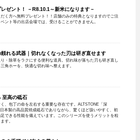
ゼント！ －R8.10.1～新米になります－
ただく方へ無料プレゼント！！店舗のみの特典となりますのでご注
イベント等の出店会場では、受けることができません。
の頼れる武器｜切れなくなった刃は研ぎ直せます
取り・除草をラクにする便利な道具。切れ味が落ちた刃も研ぎ直し
る三角ホーを、快適な切れ味へ整えます。
 至高の砥石
く、包丁の命を左右する重要な存在です。ALTSTONE「深
は、日本製の高品質焼成砥石でありながら、驚くほど扱いやすく、初
満足できる性能を備えています。このシリーズを使うメリットを粒
します。