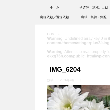
ホーム
研ぎ陣「濱蔵」とは
郵送依頼／返送依頼
出張・集荷・集配
HOME
>
Warning
: Undefined array key 0 in
/
content/themes/stingerplus2/sing
Warning
: Attempt to read property "
ekxq76b.com/public_html/wp-cont
IMG_6204
投稿日：
2026年4月13日