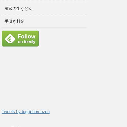
濱蔵の生うどん
手研ぎ料金
Tweets by togijinhamazou