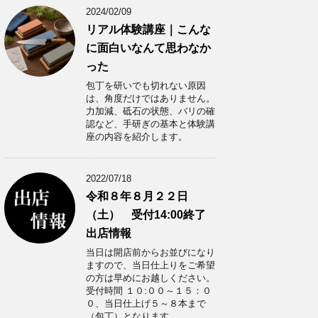
2024/02/09
リアル体験講座｜こんな
に面白いなんて思わなか
った
包丁を研いでも切れない原因
は、角度だけではありません。
力加減、砥石の状態、バリの確
認など、手研ぎの基本と体験講
座の内容を紹介します。
2022/07/18
令和８年８月２２日
（土） 受付14:00終了
出店情報
当日は開店前からお並びになり
ますので、当日仕上りをご希望
の方は早めにお越しください。
受付時間 １０:００～１５：０
０、当日仕上げ５～８本まで
（包丁）となります。