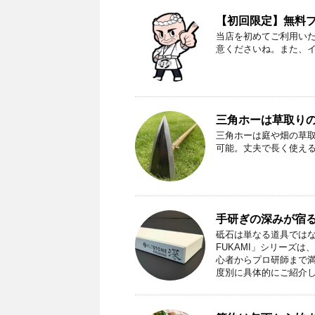
【初回限定】無料プレ
当店を初めてご利用い
意くださいね。また、
三角ホーは草取り
三角ホーは庭や畑の草
可能。丈夫で長く使え
手研ぎの深みが宿る
砥石は単なる道具ではな
FUKAMI」シリーズ
心者からプロ研師まで
度別に具体的にご紹介