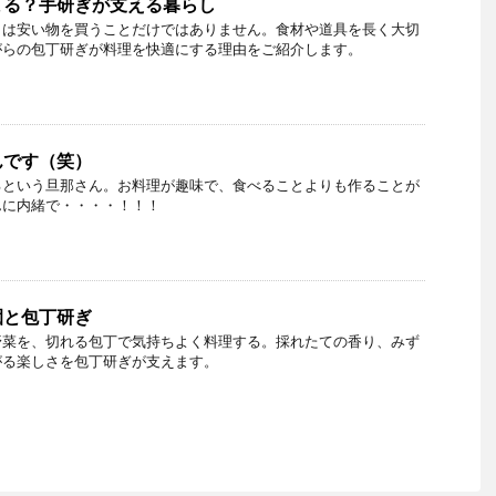
まる？手研ぎが支える暮らし
とは安い物を買うことだけではありません。食材や道具を長く大切
がらの包丁研ぎが料理を快適にする理由をご紹介します。
んです（笑）
るという旦那さん。お料理が趣味で、食べることよりも作ることが
んに内緒で・・・・！！！
園と包丁研ぎ
野菜を、切れる包丁で気持ちよく料理する。採れたての香り、みず
がる楽しさを包丁研ぎが支えます。