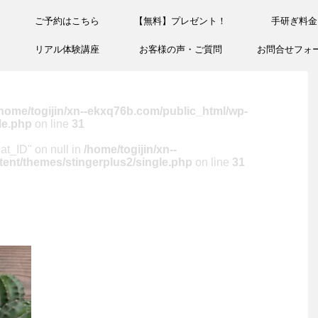
ご予約はこちら
【無料】プレゼント！
手研ぎ料金
リアル体験講座
お客様の声・ご質問
お問合せフォ
home/togijin/xn--ekxq76b.com/public_html/wp-
le.php
on line
31
cat_ID" on null in
/home/togijin/xn--
ent/themes/stingerplus2/single.php
on line
31