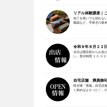
リアル体験講座｜
包丁を研いでも切れな
確認など、手研ぎの基
令和８年８月２２日
当日は開店前からお並
い。受付時間 １０:０
自宅店舗 満員御礼（
研ぎ陣「濱蔵」自宅店
く頼めばよかった！」