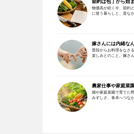
節約は包丁から始
物価高が続く今、節約
に使う暮らしと、昔な
嫁さんには内緒な
普段からお料理をなさ
楽しみとのこと。嫁さ
農家仕事や家庭菜
畑や家庭菜園で育てた
みずしさ、食卓へつな