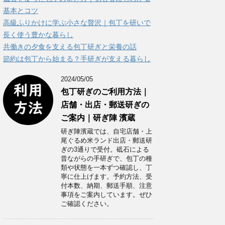
ー
基本とコツ
高級ふりかけに学ぶ小さな贅沢｜包丁を研いで
長く使う豊かな暮らし
共働きの夕食を支える包丁研ぎと栄養の話
節約は包丁から始まる？手研ぎが支える暮らし
2024/05/05
包丁研ぎのご利用方法｜
店舗・出店・郵送研ぎの
ご案内｜研ぎ陣 濱蔵
研ぎ陣濱蔵では、自宅店舗・上
尾ぐるめ米ランド出店・郵送研
ぎの3通りで受付。砥石による
昔ながらの手研ぎで、包丁の種
類や状態を一本ずつ確認し、丁
寧に仕上げます。予約方法、受
付本数、納期、郵送手順、注意
事項をご案内しています。ぜひ
ご確認ください。