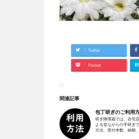
Twitter
B
Pocket
-
関連記事
包丁研ぎのご利用方
研ぎ陣濱蔵では、自宅
よる昔ながらの手研ぎ
方法、受付本数、納期