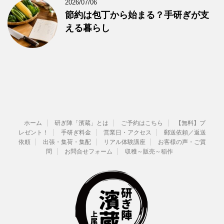
2026/07/06
節約は包丁から始まる？手研ぎが支
える暮らし
ホーム
研ぎ陣「濱蔵」とは
ご予約はこちら
【無料】プ
レゼント！
手研ぎ料金
営業日・アクセス
郵送依頼／返送
依頼
出張・集荷・集配
リアル体験講座
お客様の声・ご質
問
お問合せフォーム
収穫～販売～稲作