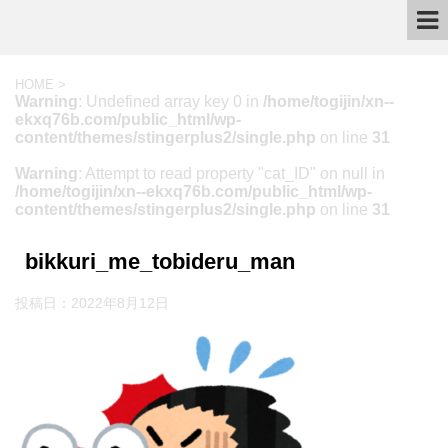
HOME
>
Warning
: Undefined array key 0 in
/home/togijin/xn--
ekxq76b.com/public_html/wp-
content/themes/stingerplus2/single.php
on line
31
Warning
: Attempt to read property "cat_ID" on null in
/home/togijin/xn--ekxq76b.com/public_html/wp-
content/themes/stingerplus2/single.php
on line
31
bikkuri_me_tobideru_man
投稿日：
2022年8月12日