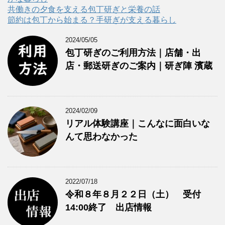
共働きの夕食を支える包丁研ぎと栄養の話
節約は包丁から始まる？手研ぎが支える暮らし
2024/05/05
包丁研ぎのご利用方法｜店舗・出
店・郵送研ぎのご案内｜研ぎ陣 濱蔵
2024/02/09
リアル体験講座｜こんなに面白いな
んて思わなかった
2022/07/18
令和８年８月２２日（土） 受付
14:00終了 出店情報