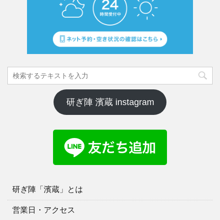
研ぎ陣 濱蔵 instagram
研ぎ陣「濱蔵」とは
営業日・アクセス