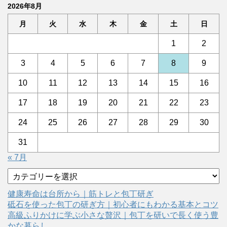
2026年8月
月
火
水
木
金
土
日
1
2
3
4
5
6
7
8
9
10
11
12
13
14
15
16
17
18
19
20
21
22
23
24
25
26
27
28
29
30
31
« 7月
カ
テ
ゴ
健康寿命は台所から｜筋トレと包丁研ぎ
リ
砥石を使った包丁の研ぎ方｜初心者にもわかる基本とコツ
ー
高級ふりかけに学ぶ小さな贅沢｜包丁を研いで長く使う豊
かな暮らし