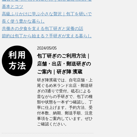
ー
基本とコツ
高級ふりかけに学ぶ小さな贅沢｜包丁を研いで
長く使う豊かな暮らし
共働きの夕食を支える包丁研ぎと栄養の話
節約は包丁から始まる？手研ぎが支える暮らし
2024/05/05
包丁研ぎのご利用方法｜
店舗・出店・郵送研ぎの
ご案内｜研ぎ陣 濱蔵
研ぎ陣濱蔵では、自宅店舗・上
尾ぐるめ米ランド出店・郵送研
ぎの3通りで受付。砥石による
昔ながらの手研ぎで、包丁の種
類や状態を一本ずつ確認し、丁
寧に仕上げます。予約方法、受
付本数、納期、郵送手順、注意
事項をご案内しています。ぜひ
ご確認ください。