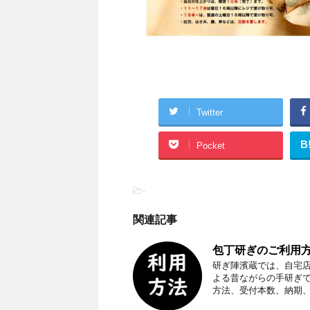
Twitter
B
Pocket
-
関連記事
包丁研ぎのご利用方
研ぎ陣濱蔵では、自宅
よる昔ながらの手研ぎ
方法、受付本数、納期