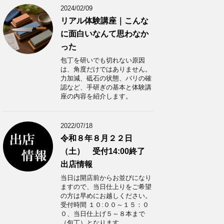
2024/02/09
リアル体験講座｜こんな
に面白いなんて思わなか
った
包丁を研いでも切れない原因
は、角度だけではありません。
力加減、砥石の状態、バリの確
認など、手研ぎの基本と体験講
座の内容を紹介します。
2022/07/18
令和８年８月２２日
（土） 受付14:00終了
出店情報
当日は開店前からお並びになり
ますので、当日仕上りをご希望
の方は早めにお越しください。
受付時間 １０:００～１５：０
０、当日仕上げ５～８本まで
（包丁）となります。