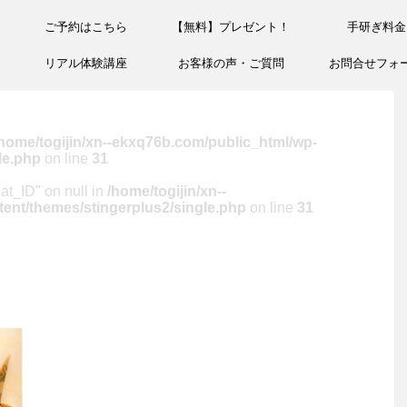
ご予約はこちら
【無料】プレゼント！
手研ぎ料金
リアル体験講座
お客様の声・ご質問
お問合せフォ
home/togijin/xn--ekxq76b.com/public_html/wp-
le.php
on line
31
cat_ID" on null in
/home/togijin/xn--
ent/themes/stingerplus2/single.php
on line
31