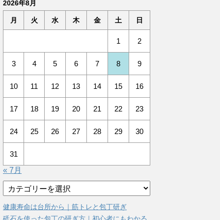
2026年8月
月
火
水
木
金
土
日
1
2
3
4
5
6
7
8
9
10
11
12
13
14
15
16
17
18
19
20
21
22
23
24
25
26
27
28
29
30
31
« 7月
カ
テ
ゴ
健康寿命は台所から｜筋トレと包丁研ぎ
リ
砥石を使った包丁の研ぎ方｜初心者にもわかる