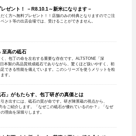
ゼント！ －R8.10.1～新米になります－
ただく方へ無料プレゼント！！店舗のみの特典となりますのでご注
イベント等の出店会場では、受けることができません。
 至高の砥石
く、包丁の命を左右する重要な存在です。ALTSTONE「深
は、日本製の高品質焼成砥石でありながら、驚くほど扱いやすく、初
満足できる性能を備えています。このシリーズを使うメリットを粒
します。
砥石」がもたらす、包丁研ぎの真価とは
に引き出すには、砥石の質が命です。研ぎ陣濱蔵の視点から、
ズの魅力をご紹介します。「なぜこの砥石が優れているのか？」「なぜ
その理由を深堀りします。