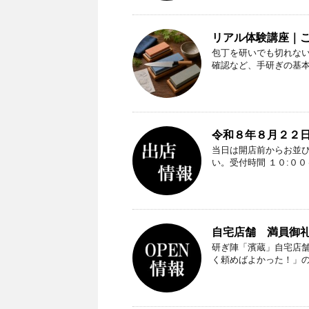
リアル体験講座｜
包丁を研いでも切れな
確認など、手研ぎの基
令和８年８月２２日
当日は開店前からお並
い。受付時間 １０:０
自宅店舗 満員御礼（
研ぎ陣「濱蔵」自宅店
く頼めばよかった！」