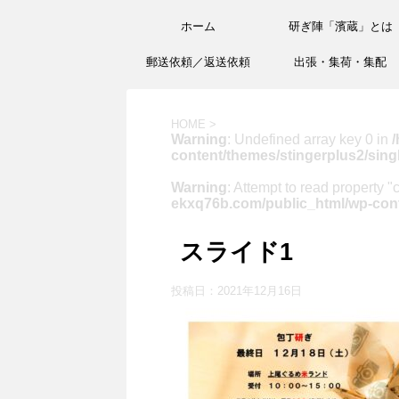
ホーム
研ぎ陣「濱蔵」とは
郵送依頼／返送依頼
出張・集荷・集配
HOME
>
Warning
: Undefined array key 0 in
/
content/themes/stingerplus2/sing
Warning
: Attempt to read property "
ekxq76b.com/public_html/wp-cont
スライド1
投稿日：
2021年12月16日