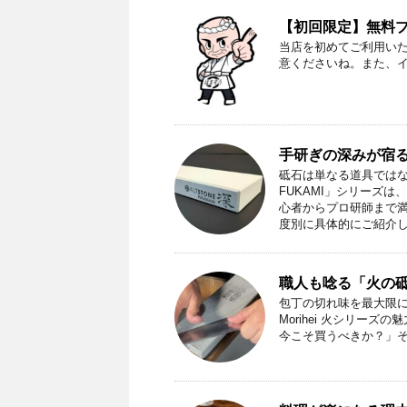
【初回限定】無料プレ
当店を初めてご利用い
意くださいね。また、
手研ぎの深みが宿る
砥石は単なる道具ではな
FUKAMI」シリーズ
心者からプロ研師まで
度別に具体的にご紹介
職人も唸る「火の
包丁の切れ味を最大限
Morihei 火シリー
今こそ買うべきか？」