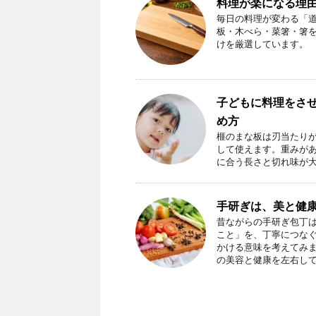
料理が楽になる理由
毎日の料理が変わる「道
板・木べら・菜箸・箸
けを厳選しています。
子どもに料理をさ
め方
榧のまな板は刃当たり
して使えます。重みが
に合う長さと切れ味が
手研ぎは、美と健
昔ながらの手研ぎ包丁
こと」を、丁寧につな
かける意味を考えてみ
の美容と健康を左右し