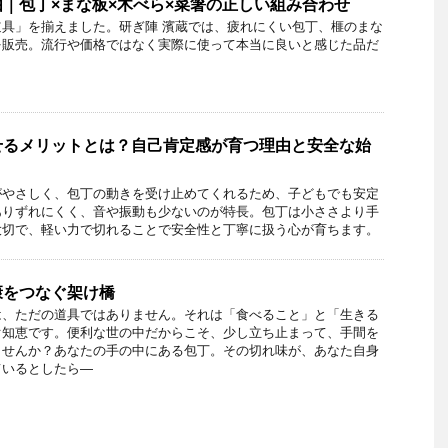
｜包丁×まな板×木べら×菜箸の正しい組み合わせ
具」を揃えました。研ぎ陣 濱蔵では、疲れにくい包丁、榧のまな
を販売。流行や価格ではなく実際に使って本当に良いと感じた品だ
せるメリットとは？自己肯定感が育つ理由と安全な始
がやさしく、包丁の動きを受け止めてくれるため、子どもでも安定
ありずれにくく、音や振動も少ないのが特長。包丁は小ささより手
大切で、軽い力で切れることで安全性と丁寧に扱う心が育ちます。
康をつなぐ架け橋
は、ただの道具ではありません。それは「食べること」と「生きる
ぐ知恵です。便利な世の中だからこそ、少し立ち止まって、手間を
ませんか？あなたの手の中にある包丁。その切れ味が、あなた自身
ているとしたら―