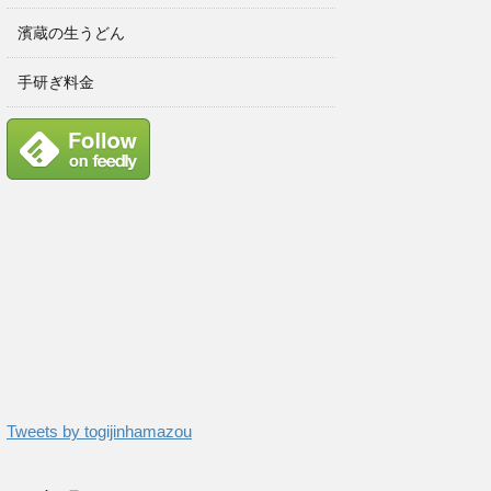
濱蔵の生うどん
手研ぎ料金
Tweets by togijinhamazou