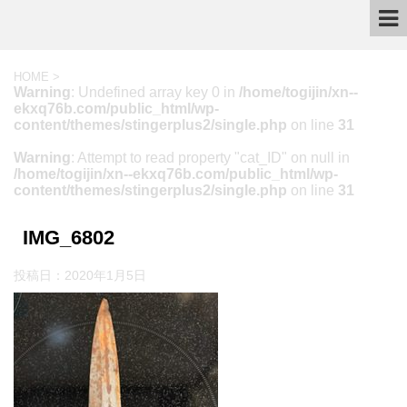
HOME
>
Warning
: Undefined array key 0 in
/home/togijin/xn--
ekxq76b.com/public_html/wp-
content/themes/stingerplus2/single.php
on line
31
Warning
: Attempt to read property "cat_ID" on null in
/home/togijin/xn--ekxq76b.com/public_html/wp-
content/themes/stingerplus2/single.php
on line
31
IMG_6802
投稿日：
2020年1月5日