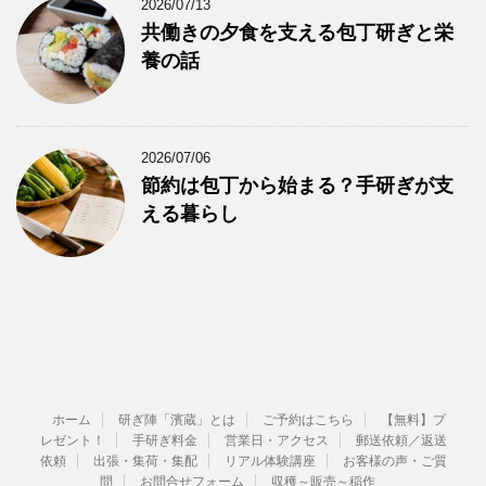
2026/07/13
共働きの夕食を支える包丁研ぎと栄
養の話
2026/07/06
節約は包丁から始まる？手研ぎが支
える暮らし
ホーム
研ぎ陣「濱蔵」とは
ご予約はこちら
【無料】プ
レゼント！
手研ぎ料金
営業日・アクセス
郵送依頼／返送
依頼
出張・集荷・集配
リアル体験講座
お客様の声・ご質
問
お問合せフォーム
収穫～販売～稲作