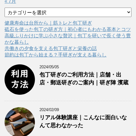
« 7月
カ
テ
ゴ
健康寿命は台所から｜筋トレと包丁研ぎ
リ
砥石を使った包丁の研ぎ方｜初心者にもわかる基本とコツ
ー
高級ふりかけに学ぶ小さな贅沢｜包丁を研いで長く使う豊
かな暮らし
共働きの夕食を支える包丁研ぎと栄養の話
節約は包丁から始まる？手研ぎが支える暮らし
2024/05/05
包丁研ぎのご利用方法｜店舗・出
店・郵送研ぎのご案内｜研ぎ陣 濱蔵
2024/02/09
リアル体験講座｜こんなに面白いな
んて思わなかった