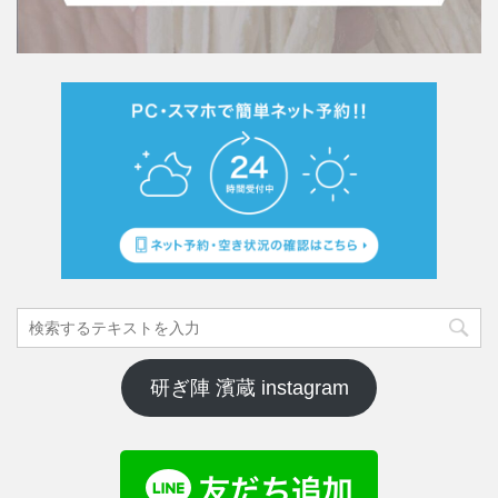
研ぎ陣 濱蔵 instagram