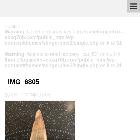
HOME
>
Warning
: Undefined array key 0 in
/home/togijin/xn--
ekxq76b.com/public_html/wp-
content/themes/stingerplus2/single.php
on line
31
Warning
: Attempt to read property "cat_ID" on null in
/home/togijin/xn--ekxq76b.com/public_html/wp-
content/themes/stingerplus2/single.php
on line
31
IMG_6805
投稿日：
2020年1月5日