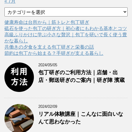
« 7月
カ
テ
ゴ
健康寿命は台所から｜筋トレと包丁研ぎ
リ
砥石を使った包丁の研ぎ方｜初心者にもわかる基本とコツ
ー
高級ふりかけに学ぶ小さな贅沢｜包丁を研いで長く使う豊
かな暮らし
共働きの夕食を支える包丁研ぎと栄養の話
節約は包丁から始まる？手研ぎが支える暮らし
2024/05/05
包丁研ぎのご利用方法｜店舗・出
店・郵送研ぎのご案内｜研ぎ陣 濱蔵
2024/02/09
リアル体験講座｜こんなに面白いな
んて思わなかった