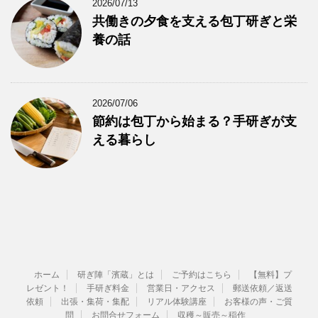
2026/07/13
共働きの夕食を支える包丁研ぎと栄
養の話
2026/07/06
節約は包丁から始まる？手研ぎが支
える暮らし
ホーム
研ぎ陣「濱蔵」とは
ご予約はこちら
【無料】プ
レゼント！
手研ぎ料金
営業日・アクセス
郵送依頼／返送
依頼
出張・集荷・集配
リアル体験講座
お客様の声・ご質
問
お問合せフォーム
収穫～販売～稲作