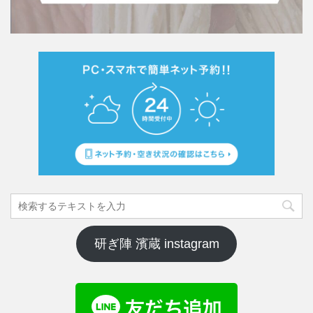
研ぎ陣 濱蔵 instagram