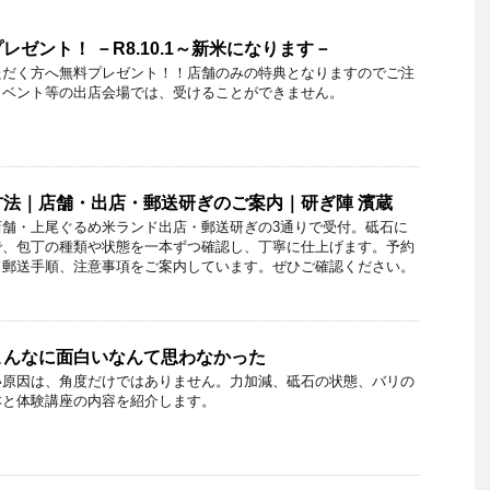
ゼント！ －R8.10.1～新米になります－
ただく方へ無料プレゼント！！店舗のみの特典となりますのでご注
イベント等の出店会場では、受けることができません。
法｜店舗・出店・郵送研ぎのご案内｜研ぎ陣 濱蔵
店舗・上尾ぐるめ米ランド出店・郵送研ぎの3通りで受付。砥石に
で、包丁の種類や状態を一本ずつ確認し、丁寧に仕上げます。予約
、郵送手順、注意事項をご案内しています。ぜひご確認ください。
こんなに面白いなんて思わなかった
い原因は、角度だけではありません。力加減、砥石の状態、バリの
本と体験講座の内容を紹介します。