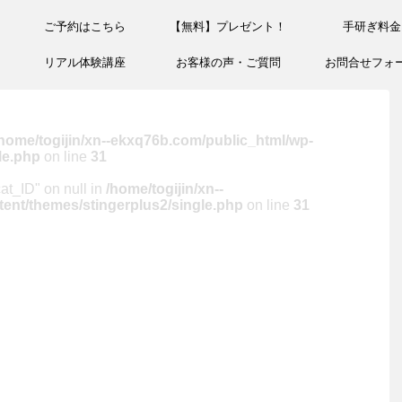
ご予約はこちら
【無料】プレゼント！
手研ぎ料金
リアル体験講座
お客様の声・ご質問
お問合せフォ
home/togijin/xn--ekxq76b.com/public_html/wp-
le.php
on line
31
cat_ID" on null in
/home/togijin/xn--
ent/themes/stingerplus2/single.php
on line
31