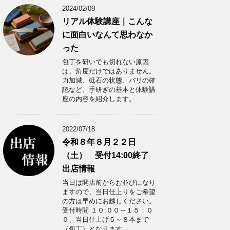
2024/02/09
リアル体験講座｜こんな
に面白いなんて思わなか
った
包丁を研いでも切れない原因
は、角度だけではありません。
力加減、砥石の状態、バリの確
認など、手研ぎの基本と体験講
座の内容を紹介します。
2022/07/18
令和８年８月２２日
（土） 受付14:00終了
出店情報
当日は開店前からお並びになり
ますので、当日仕上りをご希望
の方は早めにお越しください。
受付時間 １０:００～１５：０
０、当日仕上げ５～８本まで
（包丁）となります。