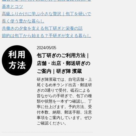
ー
基本とコツ
高級ふりかけに学ぶ小さな贅沢｜包丁を研いで
長く使う豊かな暮らし
共働きの夕食を支える包丁研ぎと栄養の話
節約は包丁から始まる？手研ぎが支える暮らし
2024/05/05
包丁研ぎのご利用方法｜
店舗・出店・郵送研ぎの
ご案内｜研ぎ陣 濱蔵
研ぎ陣濱蔵では、自宅店舗・上
尾ぐるめ米ランド出店・郵送研
ぎの3通りで受付。砥石による
昔ながらの手研ぎで、包丁の種
類や状態を一本ずつ確認し、丁
寧に仕上げます。予約方法、受
付本数、納期、郵送手順、注意
事項をご案内しています。ぜひ
ご確認ください。