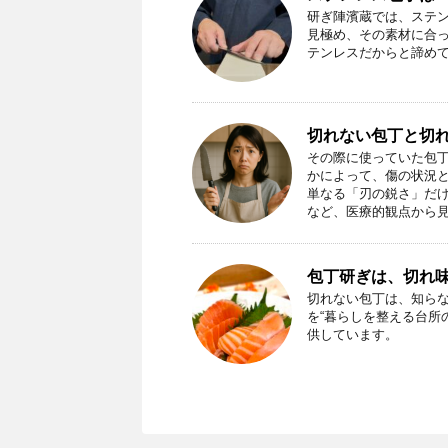
研ぎ陣濱蔵では、ステ
見極め、その素材に合
テンレスだからと諦め
切れない包丁と切
その際に使っていた包
かによって、傷の状況
単なる「刃の鋭さ」だ
など、医療的観点から
包丁研ぎは、切れ
切れない包丁は、知らな
を“暮らしを整える台所
供しています。