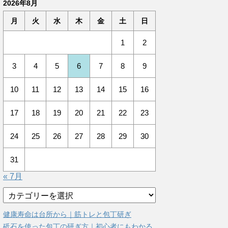
2026年8月
月
火
水
木
金
土
日
1
2
3
4
5
6
7
8
9
10
11
12
13
14
15
16
17
18
19
20
21
22
23
24
25
26
27
28
29
30
31
« 7月
カ
テ
ゴ
健康寿命は台所から｜筋トレと包丁研ぎ
リ
砥石を使った包丁の研ぎ方｜初心者にもわかる