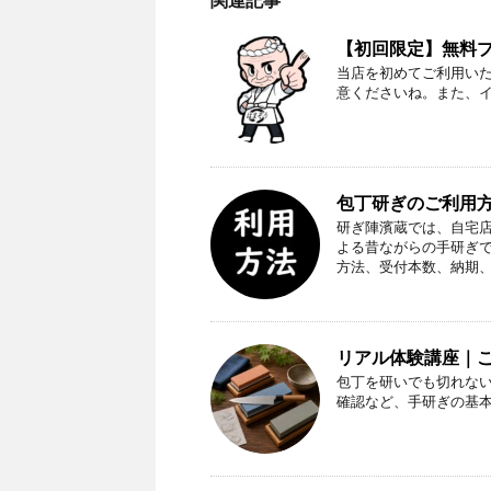
関連記事
【初回限定】無料プレ
当店を初めてご利用い
意くださいね。また、
包丁研ぎのご利用方
研ぎ陣濱蔵では、自宅
よる昔ながらの手研ぎ
方法、受付本数、納期
リアル体験講座｜
包丁を研いでも切れな
確認など、手研ぎの基