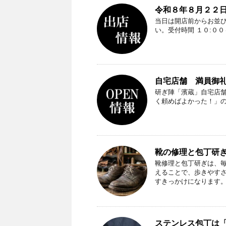
令和８年８月２２日
当日は開店前からお並
い。受付時間 １０:０
自宅店舗 満員御礼（
研ぎ陣「濱蔵」自宅店
く頼めばよかった！」
靴の修理と包丁研
靴修理と包丁研ぎは、
えることで、歩きやす
すきっかけになります
ステンレス包丁は