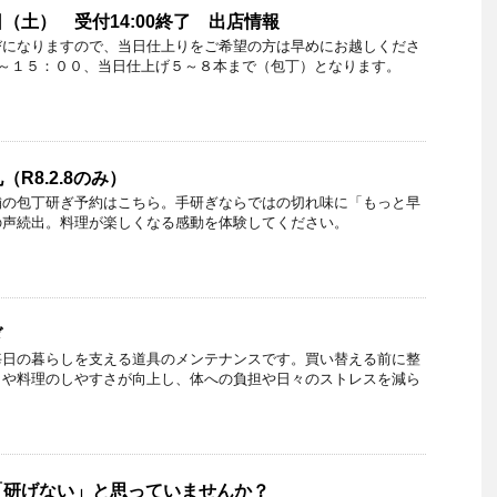
（土） 受付14:00終了 出店情報
びになりますので、当日仕上りをご希望の方は早めにお越しくださ
０～１５：００、当日仕上げ５～８本まで（包丁）となります。
R8.2.8のみ）
舗の包丁研ぎ予約はこちら。手研ぎならではの切れ味に「もっと早
の声続出。料理が楽しくなる感動を体験してください。
ぎ
毎日の暮らしを支える道具のメンテナンスです。買い替える前に整
さや料理のしやすさが向上し、体への負担や日々のストレスを減ら
。
「研げない」と思っていませんか？