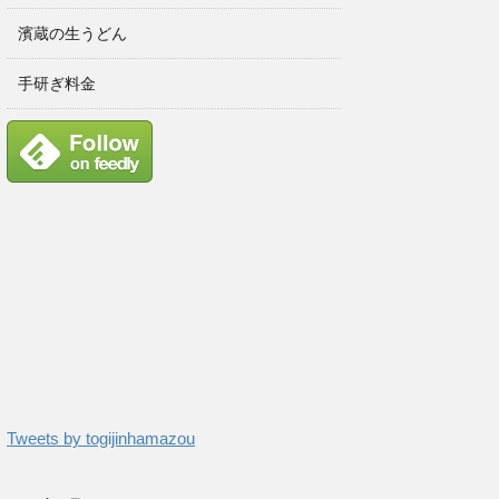
濱蔵の生うどん
手研ぎ料金
Tweets by togijinhamazou