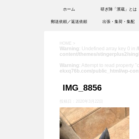
ホーム
研ぎ陣「濱蔵」とは
郵送依頼／返送依頼
出張・集荷・集配
HOME
>
Warning
: Undefined array key 0 in
/
content/themes/stingerplus2/sing
Warning
: Attempt to read property "
ekxq76b.com/public_html/wp-cont
IMG_8856
投稿日：
2020年3月22日