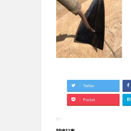
Twitter
B
Pocket
-