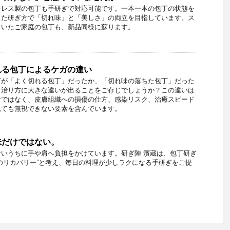
ンレス製の包丁も手研ぎで対応可能です。一本一本の包丁の状態を
った研ぎ方で「切れ味」と「美しさ」の両立を目指しています。ス
ていたご家庭の包丁も、新品同様に蘇ります。
れる包丁によるケガの違い
丁が「よく切れる包丁」だったか、「切れ味の落ちた包丁」だった
と治り方に大きな違いが出ることをご存じでしょうか？この違いは
けではなく、皮膚組織への損傷の仕方、感染リスク、治癒スピード
見ても無視できない要素を含んでいます。
味だけではない。
いうちに手や肩へ負担をかけています。研ぎ陣 濱蔵は、包丁研ぎ
のリカバリー”と考え、毎日の料理が少しラクになる手研ぎをご提