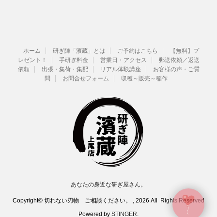
ホーム
研ぎ陣「濱蔵」とは
ご予約はこちら
【無料】プ
レゼント！
手研ぎ料金
営業日・アクセス
郵送依頼／返送
依頼
出張・集荷・集配
リアル体験講座
お客様の声・ご質
問
お問合せフォーム
収穫～販売～稲作
あなたの身近な研ぎ屋さん。
Copyright© 切れない刃物 ご相談ください。 , 2026 All Rights Reserved
Powered by
STINGER
.