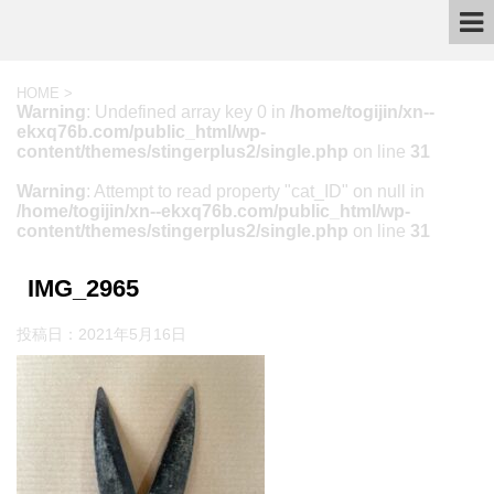
HOME
>
Warning
: Undefined array key 0 in
/home/togijin/xn--
ekxq76b.com/public_html/wp-
content/themes/stingerplus2/single.php
on line
31
Warning
: Attempt to read property "cat_ID" on null in
/home/togijin/xn--ekxq76b.com/public_html/wp-
content/themes/stingerplus2/single.php
on line
31
IMG_2965
投稿日：
2021年5月16日