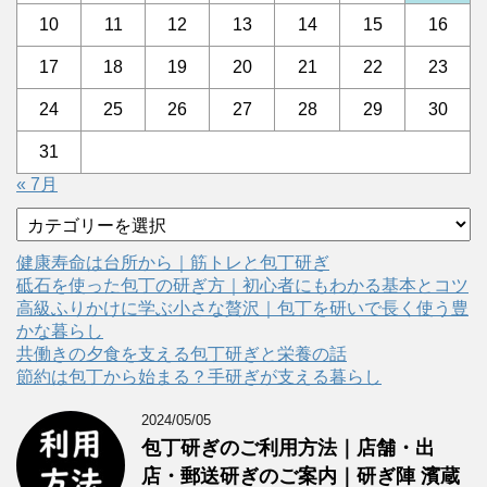
10
11
12
13
14
15
16
17
18
19
20
21
22
23
24
25
26
27
28
29
30
31
« 7月
カ
テ
ゴ
健康寿命は台所から｜筋トレと包丁研ぎ
リ
砥石を使った包丁の研ぎ方｜初心者にもわかる基本とコツ
ー
高級ふりかけに学ぶ小さな贅沢｜包丁を研いで長く使う豊
かな暮らし
共働きの夕食を支える包丁研ぎと栄養の話
節約は包丁から始まる？手研ぎが支える暮らし
2024/05/05
包丁研ぎのご利用方法｜店舗・出
店・郵送研ぎのご案内｜研ぎ陣 濱蔵