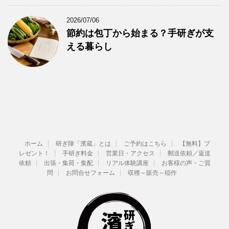
2026/07/06
節約は包丁から始まる？手研ぎが支
える暮らし
ホーム
研ぎ陣「濱蔵」とは
ご予約はこちら
【無料】プ
レゼント！
手研ぎ料金
営業日・アクセス
郵送依頼／返送
依頼
出張・集荷・集配
リアル体験講座
お客様の声・ご質
問
お問合せフォーム
収穫～販売～稲作