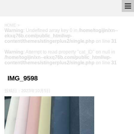
HOME
>
Warning
: Undefined array key 0 in
/home/togijin/xn--
ekxq76b.com/public_html/wp-
content/themes/stingerplus2/single.php
on line
31
Warning
: Attempt to read property "cat_ID" on null in
/home/togijin/xn--ekxq76b.com/public_html/wp-
content/themes/stingerplus2/single.php
on line
31
IMG_9598
投稿日：
2023年10月5日