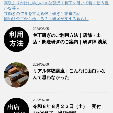
ー
高級ふりかけに学ぶ小さな贅沢｜包丁を研いで長く使う豊
かな暮らし
共働きの夕食を支える包丁研ぎと栄養の話
節約は包丁から始まる？手研ぎが支える暮らし
2024/05/05
包丁研ぎのご利用方法｜店舗・出
店・郵送研ぎのご案内｜研ぎ陣 濱蔵
2024/02/09
リアル体験講座｜こんなに面白いな
んて思わなかった
2022/07/18
令和８年８月２２日（土） 受付
14:00終了 出店情報